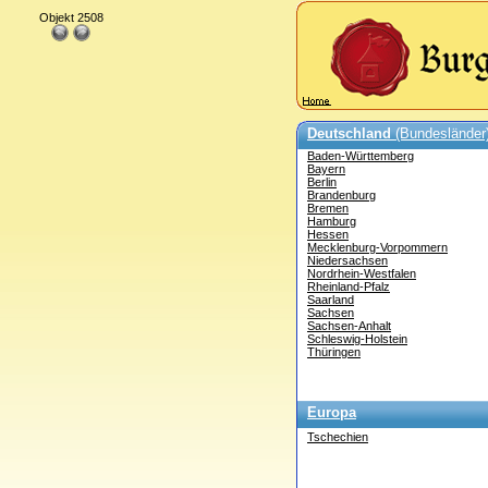
Objekt 2508
Deutschland
(Bundesländer
Baden-Württemberg
Bayern
Berlin
Brandenburg
Bremen
Hamburg
Hessen
Mecklenburg-Vorpommern
Niedersachsen
Nordrhein-Westfalen
Rheinland-Pfalz
Saarland
Sachsen
Sachsen-Anhalt
Schleswig-Holstein
Thüringen
Europa
Tschechien