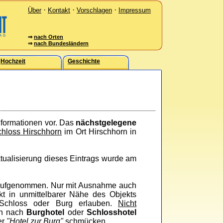
·
·
·
Über
Kontakt
Vorschlagen
Impressum
⇒
nach Orten
⇒
nach Bundesländern
Hochzeit
Geschichte
nformationen vor. Das
nächstgelegene
hloss Hirschhorn
im Ort Hirschhorn in
Aktualisierung dieses Eintrags wurde am
ufgenommen. Nur mit Ausnahme auch
ekt in unmittelbarer Nähe des Objekts
 Schloss oder Burg erlauben.
Nicht
en nach
Burghotel
oder
Schlosshotel
er
"Hotel zur Burg"
schmücken.