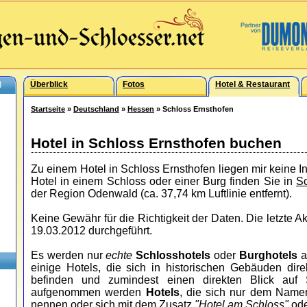
)
Überblick
Fotos
Hotel & Restaurant
Startseite
»
Deutschland
»
Hessen
» Schloss Ernsthofen
Hotel in Schloss Ernsthofen buchen
Zu einem Hotel in Schloss Ernsthofen liegen mir keine I
Hotel in einem Schloss oder einer Burg finden Sie in
Sc
der Region Odenwald (ca. 37,74 km Luftlinie entfernt).
Keine Gewähr für die Richtigkeit der Daten. Die letzte 
19.03.2012 durchgeführt.
Es werden nur
echte
Schlosshotels
oder
Burghotels
a
einige Hotels, die sich in historischen Gebäuden dir
befinden und zumindest einen direkten Blick auf
aufgenommen werden
Hotels
, die sich nur dem Nam
nennen oder sich mit dem Zusatz
"Hotel am Schloss"
od