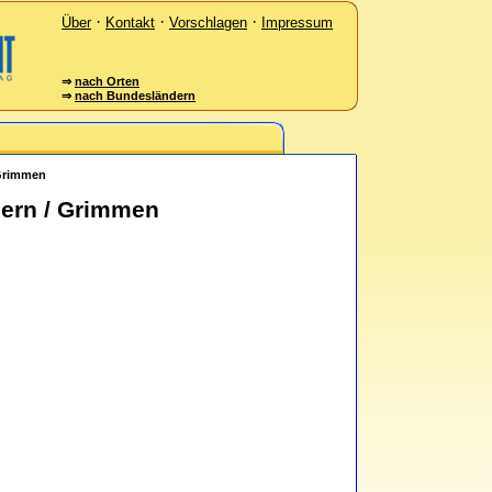
·
·
·
Über
Kontakt
Vorschlagen
Impressum
⇒
nach Orten
⇒
nach Bundesländern
Grimmen
ern / Grimmen