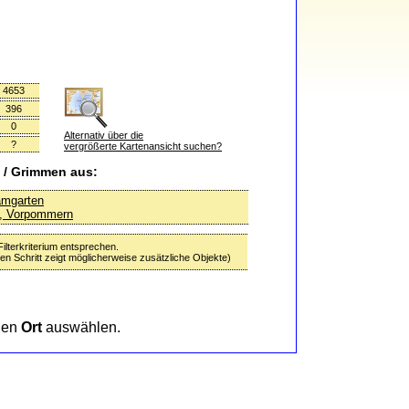
4653
396
0
Alternativ über die
?
vergrößerte Kartenansicht suchen?
 / Grimmen aus:
amgarten
z, Vorpommern
lterkriterium entsprechen.
n Schritt zeigt möglicherweise zusätzliche Objekte)
nen
Ort
auswählen.