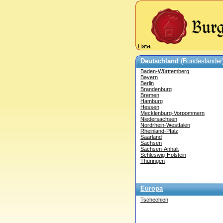
Deutschland
(Bundesländer
Baden-Württemberg
Bayern
Berlin
Brandenburg
Bremen
Hamburg
Hessen
Mecklenburg-Vorpommern
Niedersachsen
Nordrhein-Westfalen
Rheinland-Pfalz
Saarland
Sachsen
Sachsen-Anhalt
Schleswig-Holstein
Thüringen
Europa
Tschechien