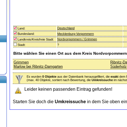
Deutschland
Land:
Bundesland:
Mecklenburg-Vorpommern
Nordvorpommern / Grimmen
Landkreis/Kreisfreie Stadt:
Stadt:
?
Bitte wählen Sie einen Ort aus dem Kreis Nordvorpommern
Grimmen
Ribnitz-D
Marlow bei Ribnitz-Damgarten
Süderhol
Es wurden
0 Objekte
aus der Datenbank herausgefiltert, die
exakt
dem Fi
(max. 40 Objekte, sortiert nach Bewertung, die
Umkreissuche
im nächste
Leider keinen passenden Eintrag gefunden!
Starten Sie doch die
Umkreissuche
in dem Sie oben ei