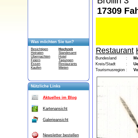
Bröllin 3
17309 Fa
Was möchten Sie tun?
Restaurant
Besichtigen
Hochzeit
Heiraten
Standesamt
Übernachten
Hotel
Bundesland
:
Me
Feiern
Tagungen
Kreis/Stadt
:
Ue
Essen
Restaurants
Kaufen
Mieten
Tourismusregion
:
V
Nützliche Links
Aktuelles im Blog
Kartenansicht
Galerieansicht
Newsletter bestellen