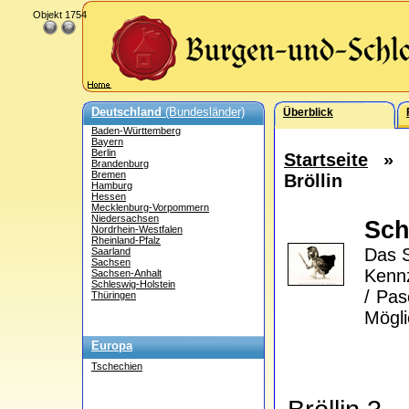
Objekt 1754
Deutschland
(Bundesländer)
Überblick
Baden-Württemberg
Bayern
Berlin
Startseite
Brandenburg
Bremen
Bröllin
Hamburg
Hessen
Mecklenburg-Vorpommern
Niedersachsen
Sch
Nordrhein-Westfalen
Rheinland-Pfalz
Das S
Saarland
Sachsen
Kennz
Sachsen-Anhalt
Schleswig-Holstein
/ Pas
Thüringen
Mögli
Europa
Tschechien