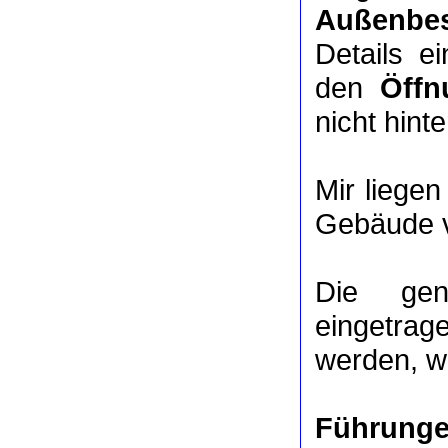
Außenbes
Details e
den
Öffn
nicht hinte
Mir liege
Gebäude v
Die ge
eingetrag
werden, we
Führung