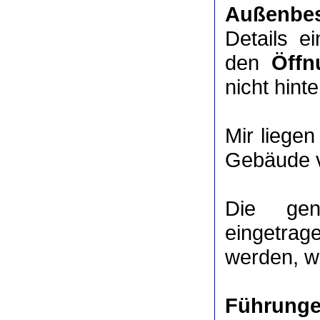
Außenbes
Details e
den
Öffn
nicht hinte
Mir liege
Gebäude v
Die ge
eingetrag
werden, we
Führung