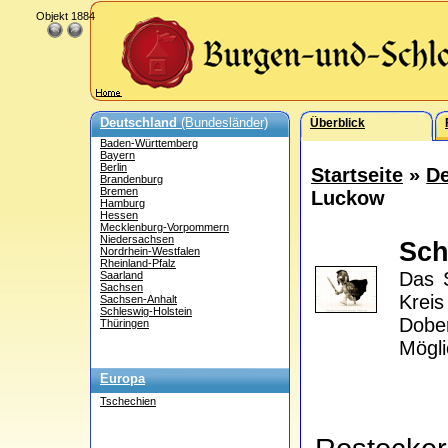
Objekt 1884
Deutschland
(Bundesländer)
Überblick
Baden-Württemberg
Bayern
Berlin
Startseite
»
De
Brandenburg
Bremen
Luckow
Hamburg
Hessen
Mecklenburg-Vorpommern
Niedersachsen
Sch
Nordrhein-Westfalen
Rheinland-Pfalz
Das 
Saarland
Sachsen
Kreis
Sachsen-Anhalt
Schleswig-Holstein
Dober
Thüringen
Mögli
Europa
Tschechien