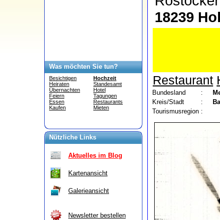
Rostocke
18239 Ho
Was möchten Sie tun?
Restaurant
Besichtigen
Hochzeit
Heiraten
Standesamt
Übernachten
Hotel
Bundesland
:
Me
Feiern
Tagungen
Kreis/Stadt
:
Ba
Essen
Restaurants
Kaufen
Mieten
Tourismusregion
:
Nützliche Links
Aktuelles im Blog
Kartenansicht
Galerieansicht
Newsletter bestellen