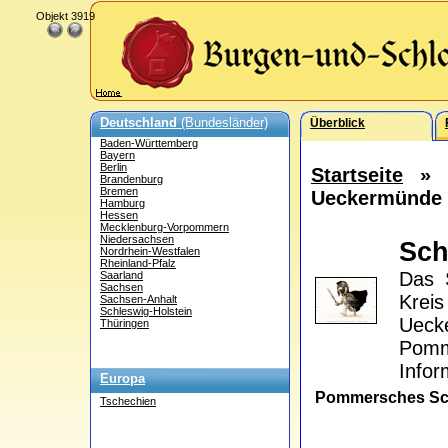
Objekt 3919
Deutschland
(Bundesländer)
Überblick
Baden-Württemberg
Bayern
Berlin
Startseite
Brandenburg
Bremen
Ueckermünde
Hamburg
Hessen
Mecklenburg-Vorpommern
Niedersachsen
Sch
Nordrhein-Westfalen
Rheinland-Pfalz
Das 
Saarland
Sachsen
Krei
Sachsen-Anhalt
Schleswig-Holstein
Uecke
Thüringen
Pomm
Infor
Europa
Pommersches S
Tschechien