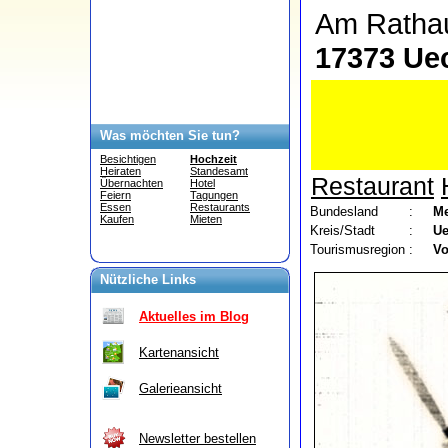
Am Ratha
17373 Ue
Was möchten Sie tun?
Besichtigen
Hochzeit
Heiraten
Standesamt
Restaurant
Übernachten
Hotel
Feiern
Tagungen
Essen
Restaurants
Bundesland
:
Me
Kaufen
Mieten
Kreis/Stadt
:
Ue
Tourismusregion
:
V
Nützliche Links
Aktuelles im Blog
Kartenansicht
Galerieansicht
Newsletter bestellen