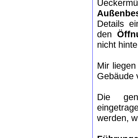
Ueckermü
Außenbes
Details e
den
Öffn
nicht hinte
Mir liege
Gebäude v
Die ge
eingetrag
werden, we