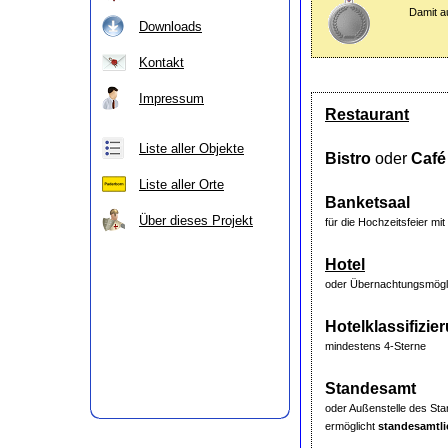
Damit a
Downloads
Kontakt
Impressum
Restaurant
Liste aller Objekte
Bistro
oder
Café
Liste aller Orte
Banketsaal
Über dieses Projekt
für die Hochzeitsfeier m
Hotel
oder Übernachtungsmögli
Hotelklassifizie
mindestens 4-Sterne
Standesamt
oder Außenstelle des S
ermöglicht
standesamtl