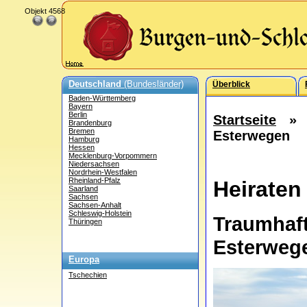
Objekt 4568
Deutschland
(Bundesländer)
Überblick
Baden-Württemberg
Bayern
Berlin
Startseite
Brandenburg
Bremen
Esterwegen
Hamburg
Hessen
Mecklenburg-Vorpommern
Niedersachsen
Nordrhein-Westfalen
Rheinland-Pfalz
Heiraten
Saarland
Sachsen
Sachsen-Anhalt
Schleswig-Holstein
Traumhaf
Thüringen
Esterweg
Europa
Tschechien