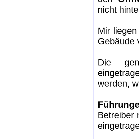
nicht hinte
Mir liege
Gebäude v
Die ge
eingetrag
werden, we
Führung
Betreiber 
eingetrag