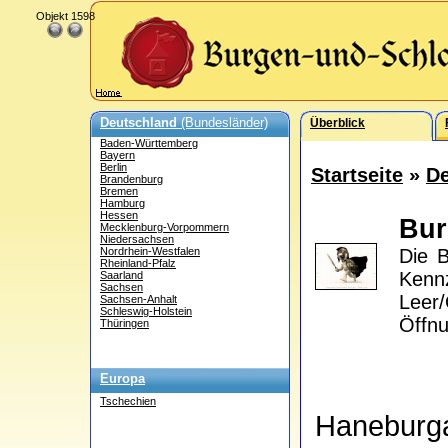
Objekt 1598
Deutschland
(Bundesländer)
Überblick
Baden-Württemberg
Bayern
Berlin
Startseite
»
De
Brandenburg
Bremen
Hamburg
Hessen
Bu
Mecklenburg-Vorpommern
Niedersachsen
Nordrhein-Westfalen
Die B
Rheinland-Pfalz
Ken
Saarland
Sachsen
Leer
Sachsen-Anhalt
Schleswig-Holstein
Öffnu
Thüringen
Europa
Tschechien
Haneburg