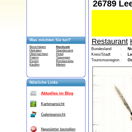
26789 Lee
Restaurant
Was möchten Sie tun?
Besichtigen
Hochzeit
Bundesland
:
Ni
Heiraten
Standesamt
Kreis/Stadt
:
Le
Übernachten
Hotel
Feiern
Tagungen
Tourismusregion
:
Os
Essen
Restaurants
Kaufen
Mieten
Nützliche Links
Aktuelles im Blog
Kartenansicht
Galerieansicht
Newsletter bestellen