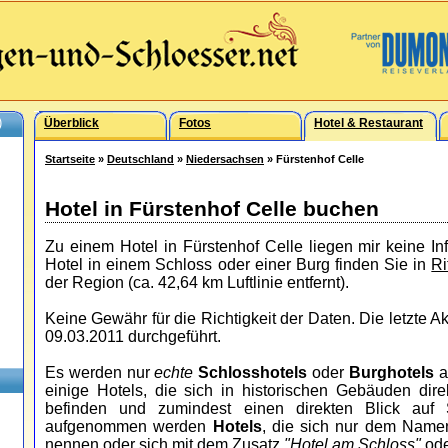
)
Überblick
Fotos
Hotel & Restaurant
Startseite
»
Deutschland
»
Niedersachsen
» Fürstenhof Celle
Hotel in Fürstenhof Celle buchen
Zu einem Hotel in Fürstenhof Celle liegen mir keine I
Hotel in einem Schloss oder einer Burg finden Sie in
Ri
der Region (ca. 42,64 km Luftlinie entfernt).
Keine Gewähr für die Richtigkeit der Daten. Die letzte 
09.03.2011 durchgeführt.
Es werden nur
echte
Schlosshotels
oder
Burghotels
a
einige Hotels, die sich in historischen Gebäuden dir
befinden und zumindest einen direkten Blick auf
aufgenommen werden
Hotels
, die sich nur dem Nam
nennen oder sich mit dem Zusatz
"Hotel am Schloss"
od