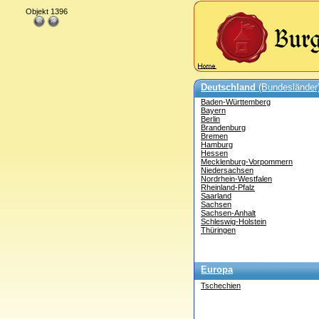
Objekt 1396
Deutschland
(Bundesländer
Baden-Württemberg
Bayern
Berlin
Brandenburg
Bremen
Hamburg
Hessen
Mecklenburg-Vorpommern
Niedersachsen
Nordrhein-Westfalen
Rheinland-Pfalz
Saarland
Sachsen
Sachsen-Anhalt
Schleswig-Holstein
Thüringen
Europa
Tschechien