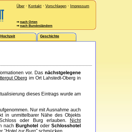
·
·
·
Über
Kontakt
Vorschlagen
Impressum
⇒
nach Orten
⇒
nach Bundesländern
Hochzeit
Geschichte
nformationen vor. Das
nächstgelegene
ttergut Oberg
im Ort Lahstedt-Oberg in
Aktualisierung dieses Eintrags wurde am
ufgenommen. Nur mit Ausnahme auch
ekt in unmittelbarer Nähe des Objekts
 Schloss oder Burg erlauben.
Nicht
en nach
Burghotel
oder
Schlosshotel
er
"Hotel zur Burg"
schmücken.