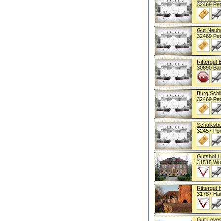
32469 Pe
Gut Neuh
32469 Pe
Rittergut 
30890 Ba
Burg Schl
32469 Pe
Schalksb
32457 Por
Gutshof L
31515 Wu
Rittergut
31787 Ha
Gut Leve