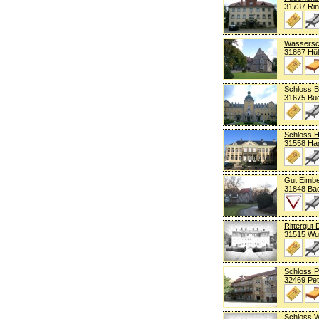
31737 Rin
Wassersc
31867 Hü
Schloss 
31675 Bü
Schloss 
31558 Ha
Gut Eimb
31848 Ba
Rittergut
31515 Wu
Schloss 
32469 Pe
Schloss W