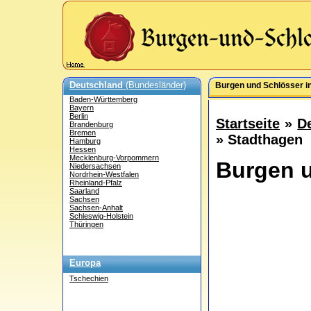
Deutschland
(Bundesländer)
Burgen und Schlösser i
Baden-Württemberg
Bayern
Berlin
Startseite
»
D
Brandenburg
Bremen
» Stadthagen
Hamburg
Hessen
Mecklenburg-Vorpommern
Burgen u
Niedersachsen
Nordrhein-Westfalen
Rheinland-Pfalz
Saarland
Sachsen
Sachsen-Anhalt
Schleswig-Holstein
Thüringen
Europa
Tschechien