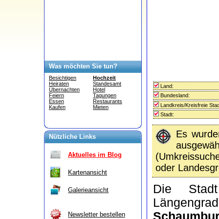
Was möchten Sie tun?
Besichtigen
Hochzeit
Heiraten
Standesamt
Land:
Übernachten
Hotel
Bundesland:
Feiern
Tagungen
Essen
Restaurants
Landkreis/Kreisfreie Stad
Kaufen
Mieten
Stadt:
Es wurd
Nützliche Links
ausgewähl
(Umkreissuc
Aktuelles im Blog
oder Landesgr
Kartenansicht
Die Sta
Galerieansicht
Längengra
Schaumbur
Newsletter bestellen