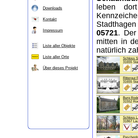
leben do
Downloads
Kennzeich
Kontakt
Stadthage
Impressum
05721
. Der
mitten in d
Liste aller Objekte
natürlich z
Liste aller Orte
Schloss S
31655 St
Über dieses Projekt
Rittergut
31655 St
Burg Rod
31552 Ro
Schloss 
31867 La
Paschenb