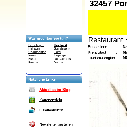
32457 Por
Restaurant
Was möchten Sie tun?
Besichtigen
Hochzeit
Bundesland
:
No
Heiraten
Standesamt
Kreis/Stadt
:
Mi
Übernachten
Hotel
Feiern
Tagungen
Tourismusregion
:
Mü
Essen
Restaurants
Kaufen
Mieten
Nützliche Links
Aktuelles im Blog
Kartenansicht
Galerieansicht
Newsletter bestellen