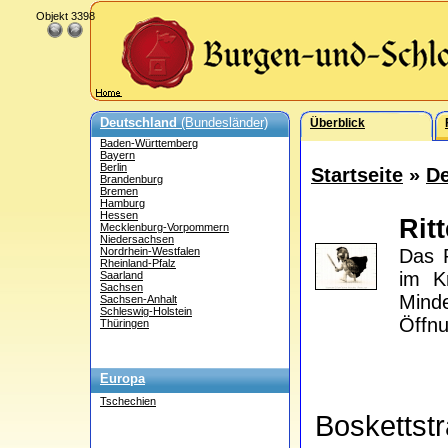
Objekt 3398
Deutschland
(Bundesländer)
Überblick
Baden-Württemberg
Bayern
Berlin
Startseite
»
De
Brandenburg
Bremen
Hamburg
Hessen
Rit
Mecklenburg-Vorpommern
Niedersachsen
Nordrhein-Westfalen
Das R
Rheinland-Pfalz
im K
Saarland
Sachsen
Mind
Sachsen-Anhalt
Schleswig-Holstein
Öffnu
Thüringen
Europa
Tschechien
Boskettst