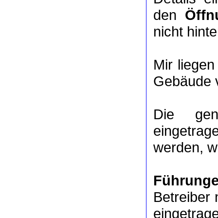
den
Öffn
nicht hinte
Mir liege
Gebäude v
Die ge
eingetrag
werden, we
Führung
Betreiber 
eingetrag