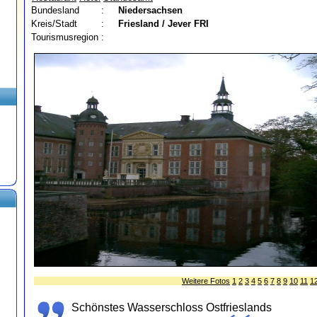
Bundesland
:
Niedersachsen
Kreis/Stadt
:
Friesland / Jever
FRI
Tourismusregion
:
Weitere Fotos
1
2
3
4
5
6
7
8
9
10
11
1
Schönstes Wasserschloss Ostfrieslands