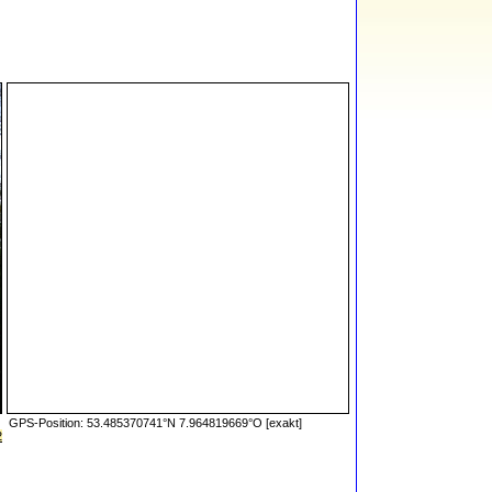
GPS-Position: 53.485370741°N 7.964819669°O [exakt]
2