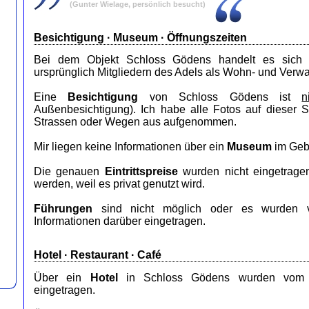
(Gunter Wielage, persönlich besucht)
Besichtigung · Museum · Öffnungszeiten
Bei dem Objekt Schloss Gödens handelt es sic
ursprünglich Mitgliedern des Adels als Wohn- und Verwa
Eine
Besichtigung
von Schloss Gödens ist
n
Außenbesichtigung). Ich habe alle Fotos auf dieser 
Strassen oder Wegen aus aufgenommen.
Mir liegen keine Informationen über ein
Museum
im Geb
Die genauen
Eintrittspreise
wurden nicht eingetrage
werden, weil es privat genutzt wird.
Führungen
sind nicht möglich oder es wurden v
Informationen darüber eingetragen.
Hotel
·
Restaurant
· Café
Über ein
Hotel
in Schloss Gödens wurden vom Be
eingetragen.