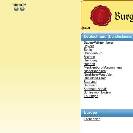
Objekt 98
Deutschland
(Bundesländer
Baden-Württemberg
Bayern
Berlin
Brandenburg
Bremen
Hamburg
Hessen
Mecklenburg-Vorpommern
Niedersachsen
Nordrhein-Westfalen
Rheinland-Pfalz
Saarland
Sachsen
Sachsen-Anhalt
Schleswig-Holstein
Thüringen
Europa
Tschechien