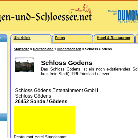
)
Überblick
Fotos
Hotel & Restaurant
Startseite
»
Deutschland
»
Niedersachsen
» Schloss Gödens
Schloss Gödens
Das Schloss Gödens ist ein noch existierendes Sc
kreisfreie Stadt) [FRI Friesland / Jever].
Schloss Gödens Entertainment GmbH
Schloss Gödens
26452 Sande / Gödens
Restaurant
Hotel
Standesamt