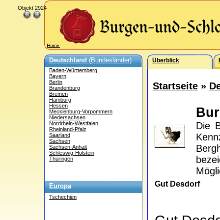
Objekt 2924
Deutschland
(Bundesländer)
Überblick
Baden-Württemberg
Bayern
Berlin
Startseite
»
De
Brandenburg
Bremen
Hamburg
Hessen
Bur
Mecklenburg-Vorpommern
Niedersachsen
Nordrhein-Westfalen
Die B
Rheinland-Pfalz
Kenn
Saarland
Sachsen
Berg
Sachsen-Anhalt
Schleswig-Holstein
bezei
Thüringen
Mögli
Gut Desdorf
Europa
Tschechien