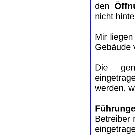
den
Öffn
nicht hinte
Mir liege
Gebäude v
Die ge
eingetrag
werden, we
Führung
Betreiber 
eingetrag