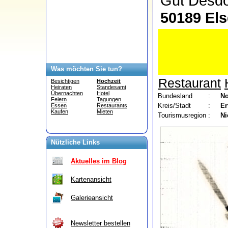
Gut Desd
50189 Els
Was möchten Sie tun?
Restaurant
Besichtigen
Hochzeit
Heiraten
Standesamt
Übernachten
Hotel
Bundesland
:
No
Feiern
Tagungen
Kreis/Stadt
:
Er
Essen
Restaurants
Kaufen
Mieten
Tourismusregion
:
Ni
Nützliche Links
Aktuelles im Blog
Kartenansicht
Galerieansicht
Newsletter bestellen