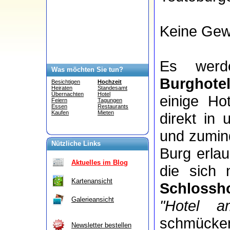
Keine Gewä
Es wer
Was möchten Sie tun?
Burghote
Besichtigen
Hochzeit
Heiraten
Standesamt
Übernachten
Hotel
einige Ho
Feiern
Tagungen
Essen
Restaurants
Kaufen
Mieten
direkt in
und zumind
Nützliche Links
Burg erla
Aktuelles im Blog
die sich
Kartenansicht
Schlossho
Galerieansicht
"Hotel a
schmücke
Newsletter bestellen