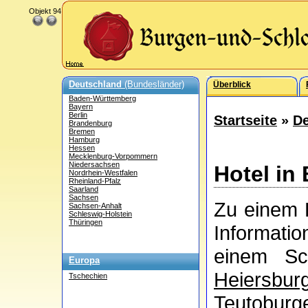
Objekt 94
Deutschland
(Bundesländer)
Überblick
Baden-Württemberg
Bayern
Berlin
Startseite
»
De
Brandenburg
Bremen
Hamburg
Hessen
Mecklenburg-Vorpommern
Niedersachsen
Hotel in
Nordrhein-Westfalen
Rheinland-Pfalz
Saarland
Sachsen
Zu einem H
Sachsen-Anhalt
Schleswig-Holstein
Thüringen
Informati
einem Sc
Europa
Heiersbur
Tschechien
Teutoburge