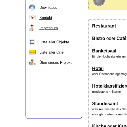
Downloads
Kontakt
Restaurant
Impressum
Bistro
oder
Café
Liste aller Objekte
Banketsaal
Liste aller Orte
für die Hochzeitsfeier m
Über dieses Projekt
Hotel
oder Übernachtungsmögli
Hotelklassifizie
mindestens 4-Sterne
Standesamt
oder Außenstelle des S
ermöglicht
standesamtl
Kirche
oder
Kape