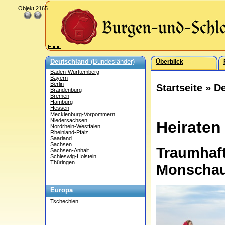
Objekt 2165
Deutschland
(Bundesländer)
Überblick
Baden-Württemberg
Bayern
Berlin
Startseite
»
De
Brandenburg
Bremen
Hamburg
Hessen
Mecklenburg-Vorpommern
Niedersachsen
Heiraten
Nordrhein-Westfalen
Rheinland-Pfalz
Saarland
Sachsen
Traumhaf
Sachsen-Anhalt
Schleswig-Holstein
Thüringen
Monscha
Europa
Tschechien