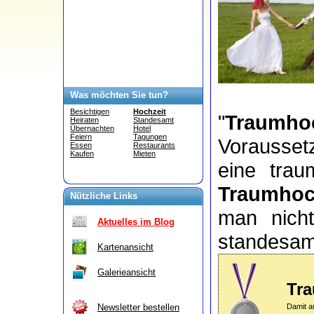
Was möchten Sie tun?
Besichtigen
Hochzeit
"
Traumhoc
Heiraten
Standesamt
Übernachten
Hotel
Feiern
Tagungen
Vorausset
Essen
Restaurants
Kaufen
Mieten
eine trau
Traumhoc
Nützliche Links
man nich
Aktuelles im Blog
standesamt
Kartenansicht
Galerieansicht
Tra
Damit a
Newsletter bestellen