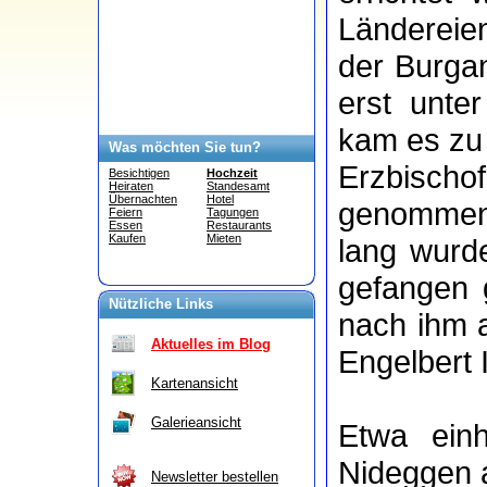
Ländereie
der Burgan
erst unter
kam es zu 
Was möchten Sie tun?
Erzbisch
Besichtigen
Hochzeit
Heiraten
Standesamt
Übernachten
Hotel
genommen
Feiern
Tagungen
Essen
Restaurants
Kaufen
Mieten
lang wurd
gefangen 
Nützliche Links
nach ihm 
Aktuelles im Blog
Engelbert I
Kartenansicht
Galerieansicht
Etwa ein
Nideggen a
Newsletter bestellen