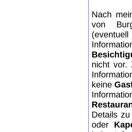
Nach mein
von Burg
(eventuel
Informati
Besichtig
nicht vor
Informat
keine
Gas
Informati
Restauran
Details z
oder
Kape