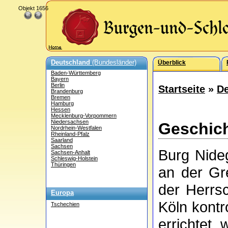
Objekt 1656
Deutschland
(Bundesländer)
Überblick
Baden-Württemberg
Bayern
Berlin
Startseite
»
De
Brandenburg
Bremen
Hamburg
Hessen
Mecklenburg-Vorpommern
Niedersachsen
Geschic
Nordrhein-Westfalen
Rheinland-Pfalz
Saarland
Sachsen
Burg Nideg
Sachsen-Anhalt
Schleswig-Holstein
Thüringen
an der Gr
der Herrs
Europa
Köln kontr
Tschechien
errichtet 