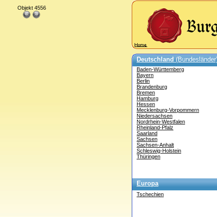
Objekt 4556
Deutschland
(Bundesländer
Baden-Württemberg
Bayern
Berlin
Brandenburg
Bremen
Hamburg
Hessen
Mecklenburg-Vorpommern
Niedersachsen
Nordrhein-Westfalen
Rheinland-Pfalz
Saarland
Sachsen
Sachsen-Anhalt
Schleswig-Holstein
Thüringen
Europa
Tschechien