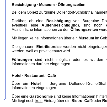
Besichtigung · Museum · Öffnungszeiten
Bei dem Objekt Burgruine Dollendorf-Schloßthal handel
Darüber, ob eine
Besichtigung
von Burgruine Doll
eventuell eine
Außenbesichtigung
), sind noch k
Ausführliche Informationen zu den
Öffnungszeiten
wurde
Mir liegen keine Informationen über ein
Museum
im Geb
Die genauen
Eintrittspreise
wurden nicht eingetrage
werden, weil es privat genutzt wird.
Führungen
sind nicht möglich oder es wurden v
Informationen darüber eingetragen.
Hotel
·
Restaurant
· Café
Über ein
Hotel
in Burgruine Dollendorf-Schloßtha
Informationen eingetragen.
Über eine
Gastronomie
sind keine Informationen hinterl
Mir liegt noch
kein
Eintrag über ein
Bistro
,
Café
oder
Re