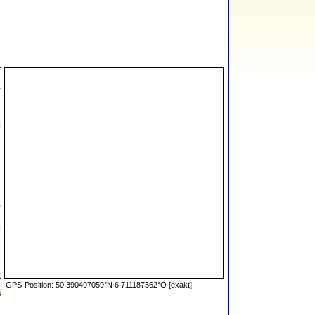
GPS-Position: 50.390497059°N 6.711187362°O [exakt]
s