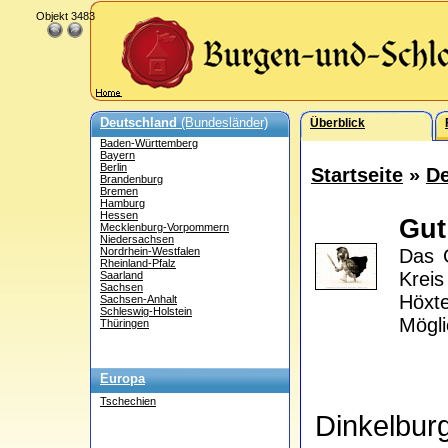
Objekt 3483
Deutschland
(Bundesländer)
Überblick
Baden-Württemberg
Bayern
Berlin
Startseite
»
De
Brandenburg
Bremen
Hamburg
Hessen
Gut
Mecklenburg-Vorpommern
Niedersachsen
Nordrhein-Westfalen
Das 
Rheinland-Pfalz
Krei
Saarland
Sachsen
Höxt
Sachsen-Anhalt
Schleswig-Holstein
Mögli
Thüringen
Europa
Tschechien
Dinkelbu