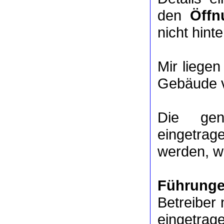
den
Öffn
nicht hinte
Mir liege
Gebäude v
Die ge
eingetrag
werden, we
Führung
Betreiber 
eingetrag