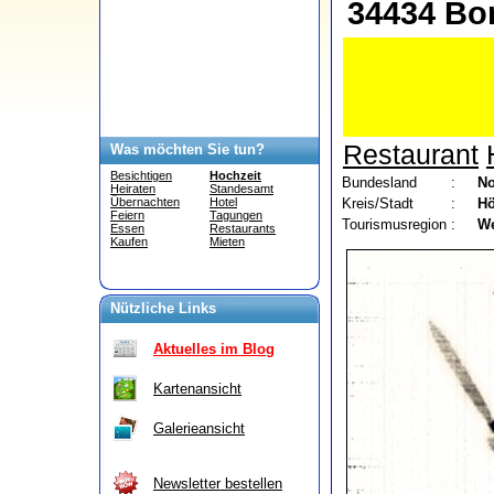
34434 Bor
Restaurant
Was möchten Sie tun?
Besichtigen
Hochzeit
Bundesland
:
No
Heiraten
Standesamt
Kreis/Stadt
:
Hö
Übernachten
Hotel
Feiern
Tagungen
Tourismusregion
:
We
Essen
Restaurants
Kaufen
Mieten
Nützliche Links
Aktuelles im Blog
Kartenansicht
Galerieansicht
Newsletter bestellen