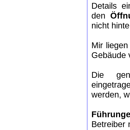
Details e
den
Öffn
nicht hinte
Mir liege
Gebäude v
Die ge
eingetrag
werden, we
Führung
Betreiber 