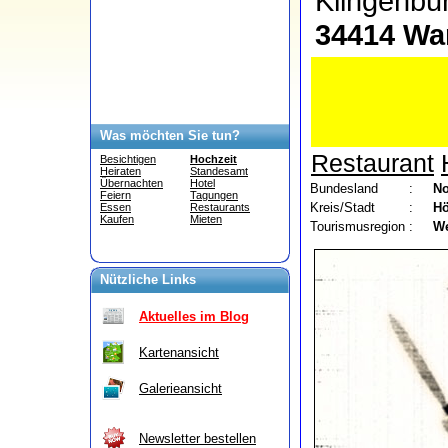
Klingenbu
34414 Wa
Was möchten Sie tun?
Restaurant
Besichtigen
Hochzeit
Heiraten
Standesamt
Übernachten
Hotel
Bundesland
:
No
Feiern
Tagungen
Kreis/Stadt
:
Hö
Essen
Restaurants
Kaufen
Mieten
Tourismusregion
:
We
Nützliche Links
Aktuelles im Blog
Kartenansicht
Galerieansicht
Newsletter bestellen