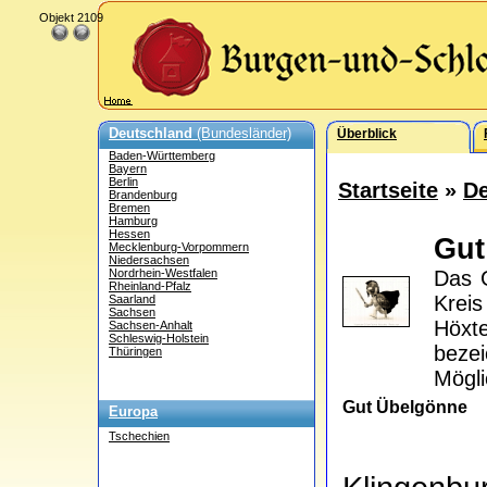
Objekt 2109
Deutschland
(Bundesländer)
Überblick
Baden-Württemberg
Bayern
Berlin
Startseite
»
De
Brandenburg
Bremen
Hamburg
Hessen
Gu
Mecklenburg-Vorpommern
Niedersachsen
Nordrhein-Westfalen
Das 
Rheinland-Pfalz
Krei
Saarland
Sachsen
Höxt
Sachsen-Anhalt
Schleswig-Holstein
bezei
Thüringen
Mögli
Gut Übelgönne
Europa
Tschechien