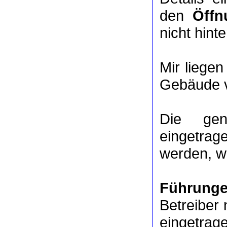
den
Öffn
nicht hinte
Mir liege
Gebäude v
Die ge
eingetrag
werden, we
Führung
Betreiber 
eingetrag