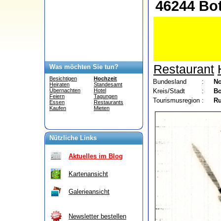
46244 Bo
Restaurant
Was möchten Sie tun?
Besichtigen
Hochzeit
Bundesland
:
No
Heiraten
Standesamt
Kreis/Stadt
:
Bo
Übernachten
Hotel
Feiern
Tagungen
Tourismusregion
:
Ru
Essen
Restaurants
Kaufen
Mieten
Nützliche Links
Aktuelles im Blog
Kartenansicht
Galerieansicht
Newsletter bestellen