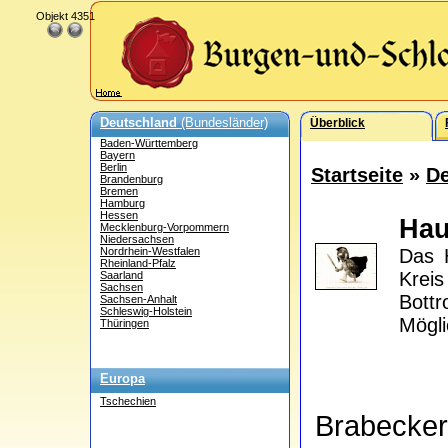
Objekt 4351
Deutschland
(Bundesländer)
Überblick
Baden-Württemberg
Bayern
Berlin
Startseite
»
De
Brandenburg
Bremen
Hamburg
Hessen
Ha
Mecklenburg-Vorpommern
Niedersachsen
Nordrhein-Westfalen
Das 
Rheinland-Pfalz
Krei
Saarland
Sachsen
Bottr
Sachsen-Anhalt
Schleswig-Holstein
Mögli
Thüringen
Europa
Tschechien
Brabecke