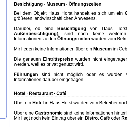
Besichtigung · Museum · Öffnungszeiten
Bei dem Objekt Haus Horst handelt es sich um ein
größeren landwirtschaftlichen Anwesens.
Darüber, ob eine
Besichtigung
von Haus Horst m
Außenbesichtigung
), sind noch keine weiteren 
Informationen zu den
Öffnungszeiten
wurden vom Betrei
Mir liegen keine Informationen über ein
Museum
im Geb
Die genauen
Eintrittspreise
wurden nicht eingetrage
werden, weil es privat genutzt wird.
Führungen
sind nicht möglich oder es wurden v
Informationen darüber eingetragen.
Hotel
·
Restaurant
· Café
Über ein
Hotel
in Haus Horst wurden vom Betreiber noch
Über eine
Gastronomie
sind keine Informationen hinterl
Mir liegt noch
kein
Eintrag über ein
Bistro
,
Café
oder
Re