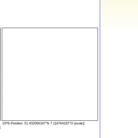
GPS-Position: 51.432056167°N 7.116764187°O [exakt]
s