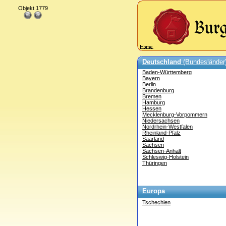
Objekt 1779
Deutschland
(Bundesländer
Baden-Württemberg
Bayern
Berlin
Brandenburg
Bremen
Hamburg
Hessen
Mecklenburg-Vorpommern
Niedersachsen
Nordrhein-Westfalen
Rheinland-Pfalz
Saarland
Sachsen
Sachsen-Anhalt
Schleswig-Holstein
Thüringen
Europa
Tschechien