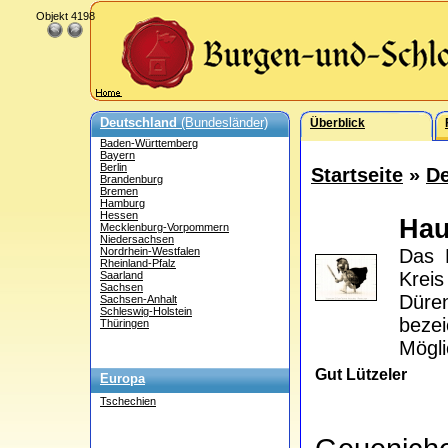
Objekt 4198
Deutschland
(Bundesländer)
Überblick
Baden-Württemberg
Bayern
Berlin
Startseite
»
De
Brandenburg
Bremen
Hamburg
Hessen
Hau
Mecklenburg-Vorpommern
Niedersachsen
Nordrhein-Westfalen
Das 
Rheinland-Pfalz
Krei
Saarland
Sachsen
Düre
Sachsen-Anhalt
Schleswig-Holstein
bezei
Thüringen
Mögli
Gut Lützeler
Europa
Tschechien