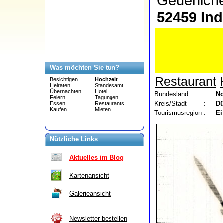
Geuenich
52459 Ind
Was möchten Sie tun?
Restaurant
Besichtigen
Hochzeit
Heiraten
Standesamt
Übernachten
Hotel
Bundesland
:
No
Feiern
Tagungen
Kreis/Stadt
:
Dü
Essen
Restaurants
Kaufen
Mieten
Tourismusregion
:
Ei
Nützliche Links
Aktuelles im Blog
Kartenansicht
Galerieansicht
Newsletter bestellen