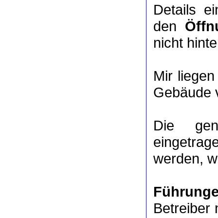
Details e
den
Öffn
nicht hinte
Mir liege
Gebäude v
Die ge
eingetrag
werden, we
Führung
Betreiber 