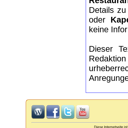
Restauran
Details z
oder
Kape
keine Info
Dieser Te
Redaktion
urheberre
Anregunge
Diese Internetseite i