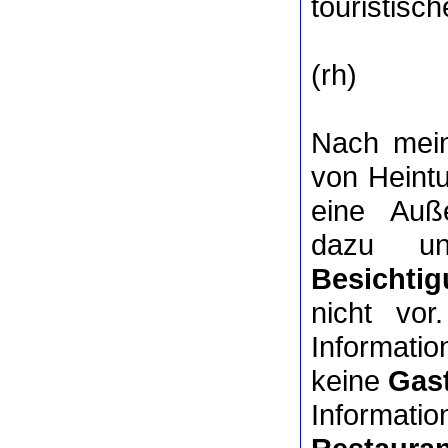
touristisch
(rh)
Nach mein
von Heintu
eine Auße
dazu 
Besichtig
nicht vo
Informat
keine
Gas
Informati