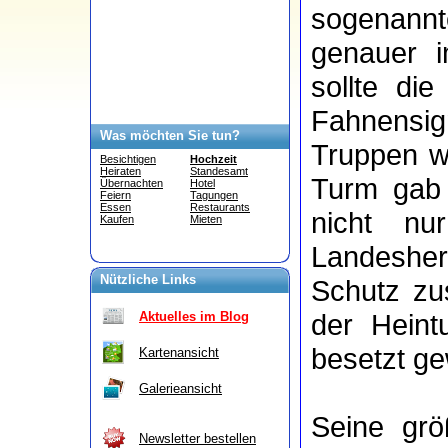
sogenannt
genauer i
sollte di
Fahnensig
Was möchten Sie tun?
Truppen w
Besichtigen
Hochzeit
Heiraten
Standesamt
Turm gab 
Übernachten
Hotel
Feiern
Tagungen
Essen
Restaurants
nicht nu
Kaufen
Mieten
Landesher
Nützliche Links
Schutz zu
der Hein
Aktuelles im Blog
besetzt ge
Kartenansicht
Galerieansicht
Seine grö
Newsletter bestellen