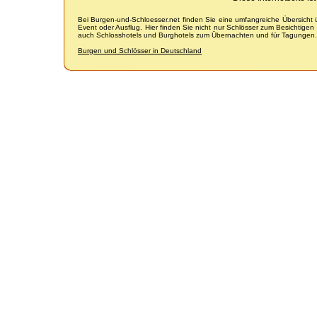
Bei Burgen-und-Schloesser.net finden Sie eine umfangreiche Übersicht
Event oder Ausflug. Hier finden Sie nicht nur Schlösser zum Besichtige
auch Schlosshotels und Burghotels zum Übernachten und für Tagungen.
Burgen und Schlösser in Deutschland