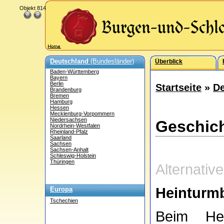
Objekt 814
Deutschland
(Bundesländer)
Überblick
Baden-Württemberg
Bayern
Berlin
Startseite
»
De
Brandenburg
Bremen
Hamburg
Hessen
Mecklenburg-Vorpommern
Niedersachsen
Geschich
Nordrhein-Westfalen
Rheinland-Pfalz
Saarland
Sachsen
Sachsen-Anhalt
Schleswig-Holstein
Thüringen
Alternativ
Heinturm
Europa
Tschechien
Beim He