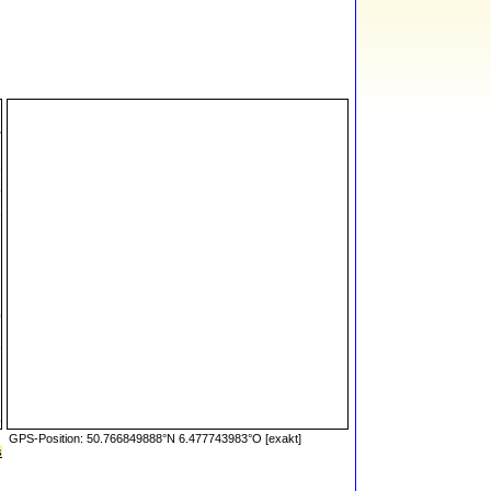
GPS-Position: 50.766849888°N 6.477743983°O [exakt]
s