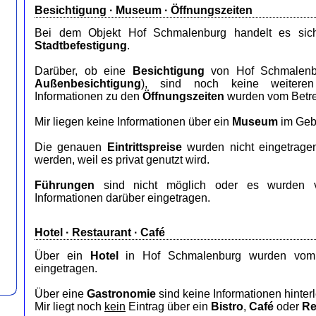
Besichtigung · Museum · Öffnungszeiten
Bei dem Objekt Hof Schmalenburg handelt es sich 
Stadtbefestigung
.
Darüber, ob eine
Besichtigung
von Hof Schmalenbur
Außenbesichtigung
), sind noch keine weiteren 
Informationen zu den
Öffnungszeiten
wurden vom Betrei
Mir liegen keine Informationen über ein
Museum
im Geb
Die genauen
Eintrittspreise
wurden nicht eingetrage
werden, weil es privat genutzt wird.
Führungen
sind nicht möglich oder es wurden v
Informationen darüber eingetragen.
Hotel
·
Restaurant
· Café
Über ein
Hotel
in Hof Schmalenburg wurden vom B
eingetragen.
Über eine
Gastronomie
sind keine Informationen hinterl
Mir liegt noch
kein
Eintrag über ein
Bistro
,
Café
oder
Re