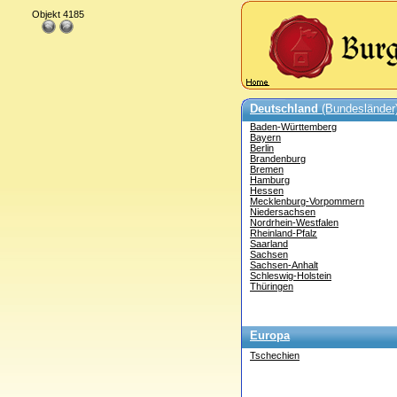
Objekt 4185
Deutschland
(Bundesländer
Baden-Württemberg
Bayern
Berlin
Brandenburg
Bremen
Hamburg
Hessen
Mecklenburg-Vorpommern
Niedersachsen
Nordrhein-Westfalen
Rheinland-Pfalz
Saarland
Sachsen
Sachsen-Anhalt
Schleswig-Holstein
Thüringen
Europa
Tschechien