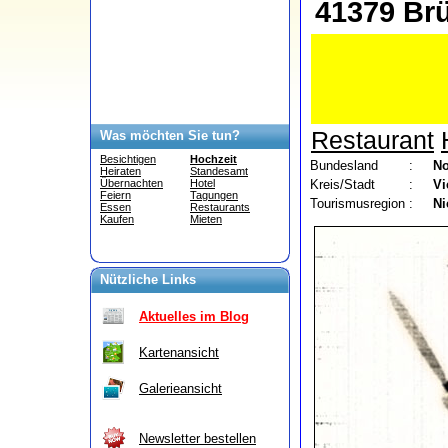
41379 Br
Restaurant
Was möchten Sie tun?
Besichtigen
Hochzeit
Bundesland
:
No
Heiraten
Standesamt
Kreis/Stadt
:
Vi
Übernachten
Hotel
Feiern
Tagungen
Tourismusregion
:
Ni
Essen
Restaurants
Kaufen
Mieten
Nützliche Links
Aktuelles im Blog
Kartenansicht
Galerieansicht
Newsletter bestellen