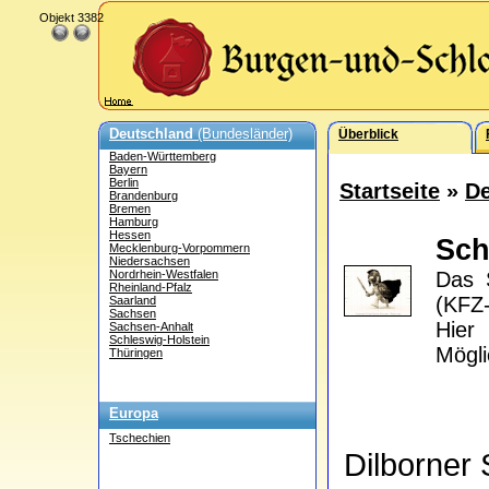
Objekt 3382
Deutschland
(Bundesländer)
Überblick
Baden-Württemberg
Bayern
Berlin
Startseite
»
De
Brandenburg
Bremen
Hamburg
Hessen
Sch
Mecklenburg-Vorpommern
Niedersachsen
Nordrhein-Westfalen
Das S
Rheinland-Pfalz
(KFZ-
Saarland
Sachsen
Hier
Sachsen-Anhalt
Schleswig-Holstein
Mögli
Thüringen
Europa
Tschechien
Dilborner