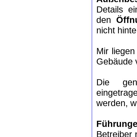
Details e
den
Öffn
nicht hinte
Mir liege
Gebäude v
Die ge
eingetrag
werden, we
Führung
Betreiber 