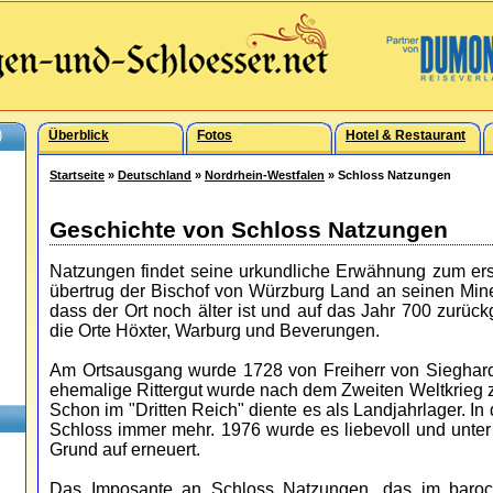
)
Überblick
Fotos
Hotel & Restaurant
Startseite
»
Deutschland
»
Nordrhein-Westfalen
» Schloss Natzungen
Geschichte von Schloss Natzungen
Natzungen findet seine urkundliche Erwähnung zum ers
übertrug der Bischof von Würzburg Land an seinen Mines
dass der Ort noch älter ist und auf das Jahr 700 zurück
die Orte Höxter, Warburg und Beverungen.
Am Ortsausgang wurde 1728 von Freiherr von Sieghard
ehemalige Rittergut wurde nach dem Zweiten Weltkrieg 
Schon im "Dritten Reich" diente es als Landjahrlager. In
Schloss immer mehr. 1976 wurde es liebevoll und unte
Grund auf erneuert.
Das Imposante an Schloss Natzungen, das im barocke