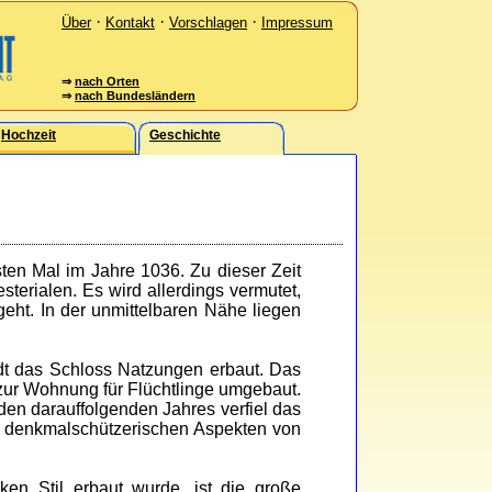
·
·
·
Über
Kontakt
Vorschlagen
Impressum
⇒
nach Orten
⇒
nach Bundesländern
Hochzeit
Geschichte
ten Mal im Jahre 1036. Zu dieser Zeit
terialen. Es wird allerdings vermutet,
geht. In der unmittelbaren Nähe liegen
t das Schloss Natzungen erbaut. Das
zur Wohnung für Flüchtlinge umgebaut.
 den darauffolgenden Jahres verfiel das
r denkmalschützerischen Aspekten von
n Stil erbaut wurde, ist die große