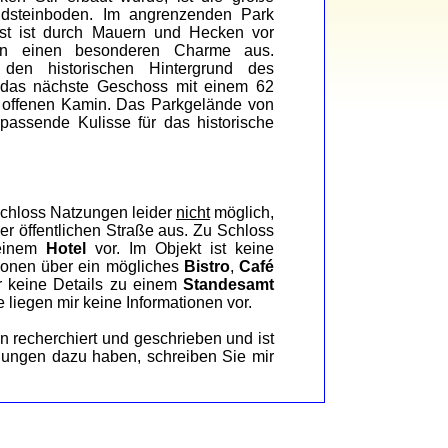
ndsteinboden. Im angrenzenden Park
bst ist durch Mauern und Hecken vor
len einen besonderen Charme aus.
 den historischen Hintergrund des
in das nächste Geschoss mit einem 62
 offenen Kamin. Das Parkgelände von
passende Kulisse für das historische
chloss Natzungen leider
nicht
möglich,
r öffentlichen Straße aus. Zu Schloss
 einem
Hotel
vor. Im Objekt ist keine
ionen über ein mögliches
Bistro
,
Café
r keine Details zu einem
Standesamt
 liegen mir keine Informationen vor.
n recherchiert und geschrieben und ist
egungen dazu haben, schreiben Sie mir