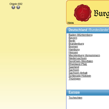
Objekt 692
Deutschland
(Bundesländer
Baden-Württemberg
Bayern
Berlin
Brandenburg
Bremen
Hamburg
Hessen
Mecklenburg-Vorpommern
Niedersachsen
Nordrhein-Westfalen
Rheinland-Pfalz
Saarland
Sachsen
Sachsen-Anhalt
Schleswig-Holstein
Thüringen
Europa
Tschechien