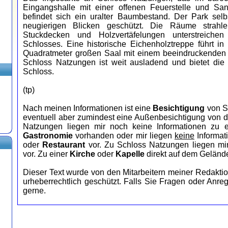
Eingangshalle mit einer offenen Feuerstelle und Sa
befindet sich ein uralter Baumbestand. Der Park sel
neugierigen Blicken geschützt. Die Räume strah
Stuckdecken und Holzvertäfelungen unterstreichen
Schlosses. Eine historische Eichenholztreppe führt 
Quadratmeter großen Saal mit einem beeindruckenden
Schloss Natzungen ist weit ausladend und bietet die 
Schloss.
(tp)
Nach meinen Informationen ist eine
Besichtigung
von S
eventuell aber zumindest eine Außenbesichtigung von de
Natzungen liegen mir noch keine Informationen zu
Gastronomie
vorhanden oder mir liegen
keine
Informat
oder
Restaurant
vor. Zu Schloss Natzungen liegen mi
vor. Zu einer
Kirche
oder
Kapelle
direkt auf dem Gelände
Dieser Text wurde von den Mitarbeitern meiner Redaktio
urheberrechtlich geschützt. Falls Sie Fragen oder Anr
gerne.