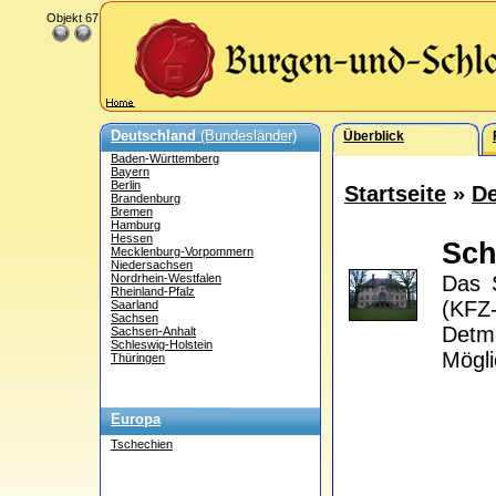
Objekt 67
Deutschland
(Bundesländer)
Überblick
Baden-Württemberg
Bayern
Berlin
Startseite
»
De
Brandenburg
Bremen
Hamburg
Hessen
Sch
Mecklenburg-Vorpommern
Niedersachsen
Nordrhein-Westfalen
Das S
Rheinland-Pfalz
(KFZ
Saarland
Sachsen
Detmo
Sachsen-Anhalt
Schleswig-Holstein
Mögli
Thüringen
Europa
Tschechien