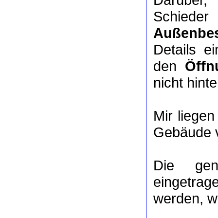
Schieder
Außenbes
Details e
den
Öffn
nicht hinte
Mir liege
Gebäude v
Die ge
eingetrag
werden, we