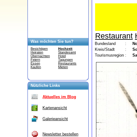
Restaurant
Was möchten Sie tun?
Bundesland
:
No
Besichtigen
Hochzeit
Kreis/Stadt
:
So
Heiraten
Standesamt
Tourismusregion
:
Sa
Übernachten
Hotel
Feiern
Tagungen
Essen
Restaurants
Kaufen
Mieten
Nützliche Links
Aktuelles im Blog
Kartenansicht
Galerieansicht
Newsletter bestellen