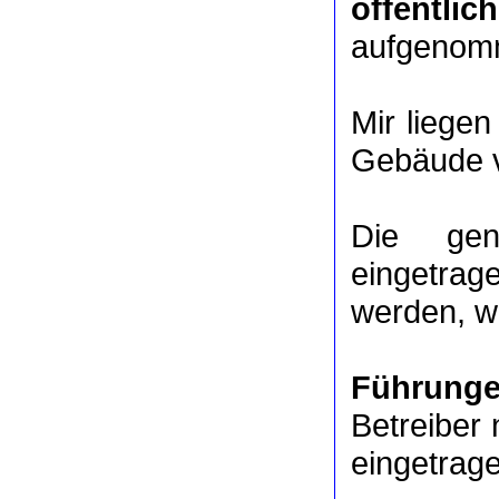
öffentlic
aufgenom
Mir liege
Gebäude v
Die ge
eingetrag
werden, we
Führung
Betreiber 
eingetrag