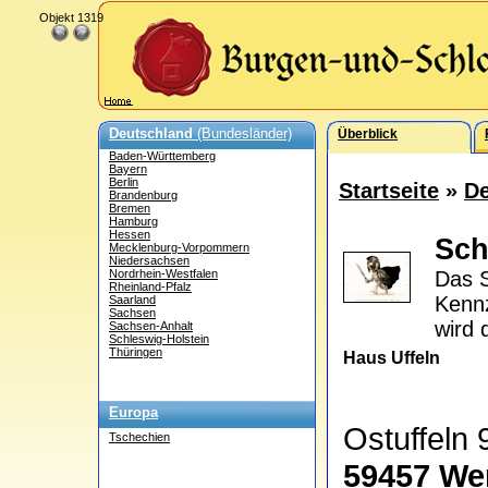
Objekt 1319
Deutschland
(Bundesländer)
Überblick
Baden-Württemberg
Bayern
Berlin
Startseite
»
De
Brandenburg
Bremen
Hamburg
Hessen
Sch
Mecklenburg-Vorpommern
Niedersachsen
Nordrhein-Westfalen
Das S
Rheinland-Pfalz
Kennz
Saarland
Sachsen
wird 
Sachsen-Anhalt
Schleswig-Holstein
Thüringen
Haus Uffeln
Europa
Ostuffeln
Tschechien
59457 We