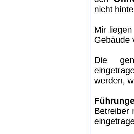
nicht hinte
Mir liege
Gebäude v
Die ge
eingetrag
werden, we
Führung
Betreiber 
eingetrag