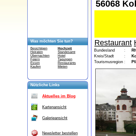
56068 Ko
Restaurant
Was möchten Sie tun?
Besichtigen
Hochzeit
Bundesland
:
Rh
Heiraten
Standesamt
Kreis/Stadt
:
Ko
Übernachten
Hotel
Feiern
Tagungen
Tourismusregion
:
Pf
Essen
Restaurants
Kaufen
Mieten
Nützliche Links
Aktuelles im Blog
Kartenansicht
Galerieansicht
Newsletter bestellen