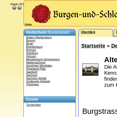
Objekt 957
Deutschland
(Bundesländer)
Überblick
Baden-Württemberg
Bayern
Berlin
Startseite
»
De
Brandenburg
Bremen
Hamburg
Hessen
Alt
Mecklenburg-Vorpommern
Niedersachsen
Nordrhein-Westfalen
Die A
Rheinland-Pfalz
Kenn
Saarland
Sachsen
find
Sachsen-Anhalt
Schleswig-Holstein
zum H
Thüringen
Europa
Tschechien
Burgstra