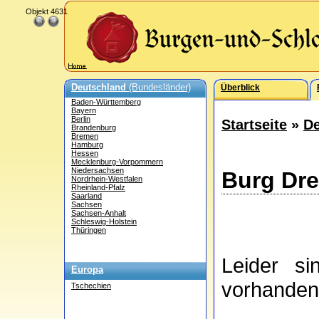
Objekt 4631
Deutschland
(Bundesländer)
Überblick
Baden-Württemberg
Bayern
Berlin
Startseite
»
De
Brandenburg
Bremen
Hamburg
Hessen
Mecklenburg-Vorpommern
Niedersachsen
Burg Dre
Nordrhein-Westfalen
Rheinland-Pfalz
Saarland
Sachsen
Sachsen-Anhalt
Schleswig-Holstein
Thüringen
Leider s
Europa
vorhanden
Tschechien