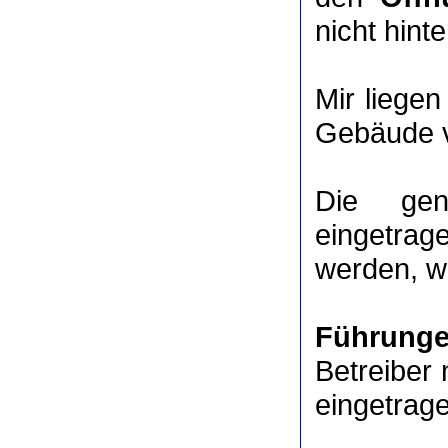
nicht hinte
Mir liege
Gebäude v
Die ge
eingetrag
werden, we
Führung
Betreiber 
eingetrag