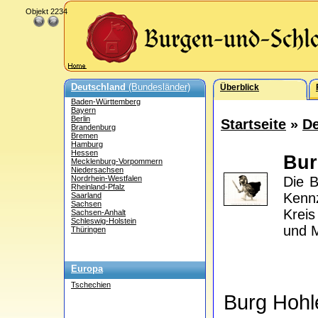
Objekt 2234
Deutschland
(Bundesländer)
Überblick
Baden-Württemberg
Bayern
Berlin
Startseite
»
De
Brandenburg
Bremen
Hamburg
Hessen
Bur
Mecklenburg-Vorpommern
Niedersachsen
Nordrhein-Westfalen
Die B
Rheinland-Pfalz
Kenn
Saarland
Sachsen
Kreis
Sachsen-Anhalt
Schleswig-Holstein
und M
Thüringen
Europa
Tschechien
Burg Hohl