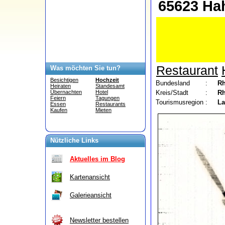
65623 Ha
Restaurant
Was möchten Sie tun?
Besichtigen
Hochzeit
Bundesland
:
Rh
Heiraten
Standesamt
Kreis/Stadt
:
Rh
Übernachten
Hotel
Feiern
Tagungen
Tourismusregion
:
L
Essen
Restaurants
Kaufen
Mieten
Nützliche Links
Aktuelles im Blog
Kartenansicht
Galerieansicht
Newsletter bestellen