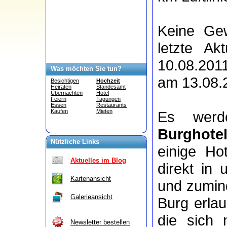
Keine Gew
letzte Ak
10.08.201
Was möchten Sie tun?
am 13.08.2
Besichtigen
Hochzeit
Heiraten
Standesamt
Übernachten
Hotel
Feiern
Tagungen
Essen
Restaurants
Kaufen
Mieten
Es wer
Burghote
Nützliche Links
einige Ho
Aktuelles im Blog
direkt in
Kartenansicht
und zumind
Galerieansicht
Burg erla
die sich
Newsletter bestellen