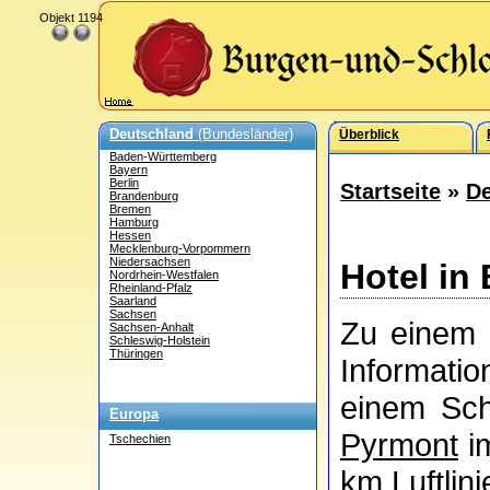
Objekt 1194
Deutschland
(Bundesländer)
Überblick
Baden-Württemberg
Bayern
Berlin
Startseite
»
De
Brandenburg
Bremen
Hamburg
Hessen
Mecklenburg-Vorpommern
Niedersachsen
Hotel in
Nordrhein-Westfalen
Rheinland-Pfalz
Saarland
Sachsen
Zu einem 
Sachsen-Anhalt
Schleswig-Holstein
Thüringen
Informati
einem Sch
Europa
Pyrmont
im
Tschechien
km Luftlini