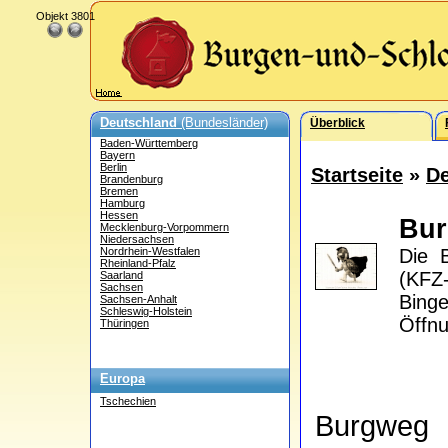
Objekt 3801
Deutschland
(Bundesländer)
Überblick
Baden-Württemberg
Bayern
Berlin
Startseite
»
De
Brandenburg
Bremen
Hamburg
Hessen
Bu
Mecklenburg-Vorpommern
Niedersachsen
Nordrhein-Westfalen
Die 
Rheinland-Pfalz
(KFZ
Saarland
Sachsen
Bing
Sachsen-Anhalt
Schleswig-Holstein
Öffnu
Thüringen
Europa
Tschechien
Burgweg