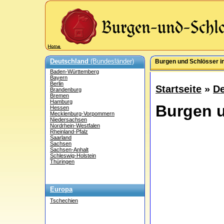
Deutschland
(Bundesländer)
Burgen und Schlösser in
Baden-Württemberg
Bayern
Berlin
Startseite
»
De
Brandenburg
Bremen
Hamburg
Burgen u
Hessen
Mecklenburg-Vorpommern
Niedersachsen
Nordrhein-Westfalen
Rheinland-Pfalz
Saarland
Sachsen
Sachsen-Anhalt
Schleswig-Holstein
Thüringen
Europa
Tschechien