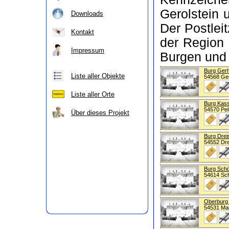
Gerolstein 
Downloads
Der Postlei
Kontakt
der Region 
Impressum
Burgen und
Burg Gerh
Liste aller Objekte
54568 Ger
Liste aller Orte
Burg Kass
54570 Pe
Über dieses Projekt
Burg Drei
54552 Dre
Burg Sch
54614 Sc
Oberburg
54531 Ma