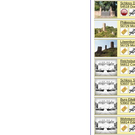
Schloss 
54518 Do
Philippsb
56729 Mo
Löwenbur
56729 Mo
Reichsbu
56812 C
Schloss S
53937 Sch
Burg Eifel
53902 Bad
Wohntur
56814 Edi