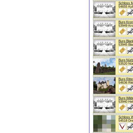
Schloss M
54655 Kyl
Burg Kro
53949 Kr
Burg Bla
53945 Bl
Burg Nür
53520 Nü
Burg Ritte
54636 Rit
Burg Wild
53940 Hel
Schloss W
54518 Drei