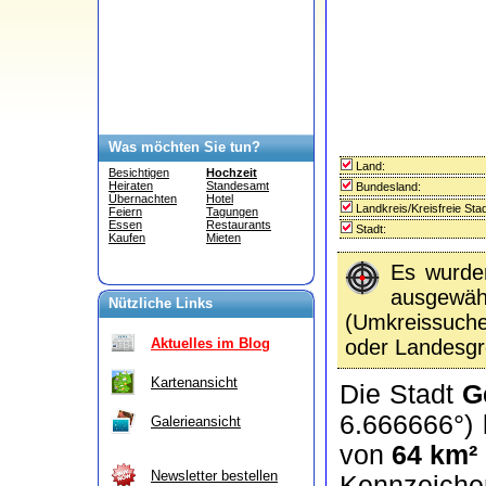
Was möchten Sie tun?
Land:
Besichtigen
Hochzeit
Heiraten
Standesamt
Bundesland:
Übernachten
Hotel
Landkreis/Kreisfreie Stad
Feiern
Tagungen
Essen
Restaurants
Stadt:
Kaufen
Mieten
Es wurd
ausgewähl
Nützliche Links
(Umkreissuc
oder Landesgr
Aktuelles im Blog
Kartenansicht
Die Stadt
G
6.666666°) 
Galerieansicht
von
64 km²
Newsletter bestellen
Kennzeich