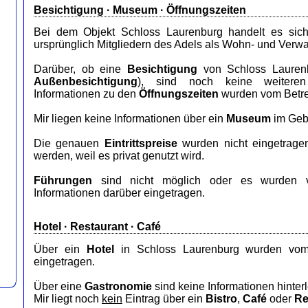
Besichtigung · Museum · Öffnungszeiten
Bei dem Objekt Schloss Laurenburg handelt es si
ursprünglich Mitgliedern des Adels als Wohn- und Verwa
Darüber, ob eine
Besichtigung
von Schloss Laurenbu
Außenbesichtigung
), sind noch keine weiteren 
Informationen zu den
Öffnungszeiten
wurden vom Betrei
Mir liegen keine Informationen über ein
Museum
im Geb
Die genauen
Eintrittspreise
wurden nicht eingetrage
werden, weil es privat genutzt wird.
Führungen
sind nicht möglich oder es wurden v
Informationen darüber eingetragen.
Hotel
·
Restaurant
· Café
Über ein
Hotel
in Schloss Laurenburg wurden vom 
eingetragen.
Über eine
Gastronomie
sind keine Informationen hinterl
Mir liegt noch
kein
Eintrag über ein
Bistro
,
Café
oder
Re