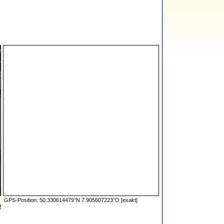
GPS-Position: 50.330614479°N 7.905607223°O [exakt]
9