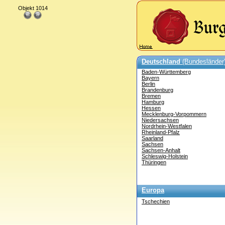
Objekt 1014
Deutschland
(Bundesländer
Baden-Württemberg
Bayern
Berlin
Brandenburg
Bremen
Hamburg
Hessen
Mecklenburg-Vorpommern
Niedersachsen
Nordrhein-Westfalen
Rheinland-Pfalz
Saarland
Sachsen
Sachsen-Anhalt
Schleswig-Holstein
Thüringen
Europa
Tschechien