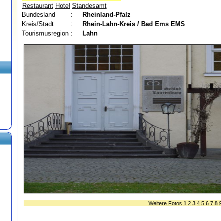
Restaurant
Hotel
Standesamt
Bundesland
:
Rheinland-Pfalz
Kreis/Stadt
:
Rhein-Lahn-Kreis / Bad Ems
EMS
Tourismusregion
:
Lahn
Weitere Fotos
1
2
3
4
5
6
7
8