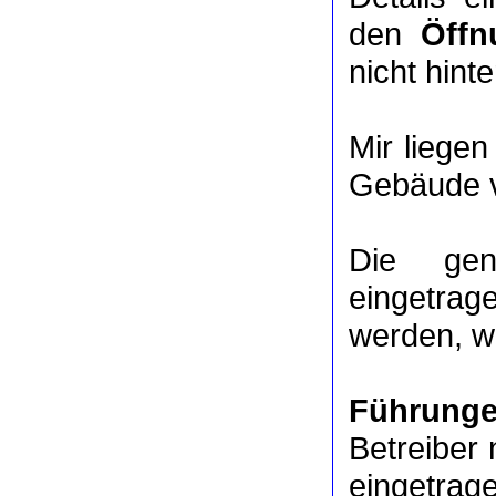
den
Öffn
nicht hinte
Mir liege
Gebäude v
Die ge
eingetrag
werden, we
Führung
Betreiber 
eingetrag