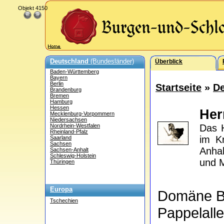
Objekt 4150
Deutschland
(Bundesländer)
Überblick
Baden-Württemberg
Bayern
Berlin
Startseite
»
De
Brandenburg
Bremen
Hamburg
Hessen
Her
Mecklenburg-Vorpommern
Niedersachsen
Nordrhein-Westfalen
Das 
Rheinland-Pfalz
im Kr
Saarland
Sachsen
Anhal
Sachsen-Anhalt
Schleswig-Holstein
und M
Thüringen
Europa
Domäne 
Tschechien
Pappelall