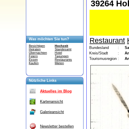
39264 Hoh
Restaurant
Was möchten Sie tun?
Besichtigen
Hochzeit
Bundesland
:
Sa
Heiraten
Standesamt
Kreis/Stadt
:
An
Übernachten
Hotel
Feiern
Tagungen
Tourismusregion
:
An
Essen
Restaurants
Kaufen
Mieten
Nützliche Links
Aktuelles im Blog
Kartenansicht
Galerieansicht
Newsletter bestellen