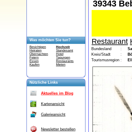
39343 Bebe
Restaurant
Was möchten Sie tun?
Besichtigen
Hochzeit
Bundesland
:
Sa
Heiraten
Standesamt
Kreis/Stadt
:
Bö
Übernachten
Hotel
Feiern
Tagungen
Tourismusregion
:
El
Essen
Restaurants
Kaufen
Mieten
Nützliche Links
Aktuelles im Blog
Kartenansicht
Galerieansicht
Newsletter bestellen