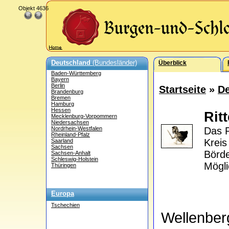
Objekt 4636
Deutschland
(Bundesländer)
Überblick
Baden-Württemberg
Bayern
Berlin
Startseite
»
De
Brandenburg
Bremen
Hamburg
Hessen
Rit
Mecklenburg-Vorpommern
Niedersachsen
Nordrhein-Westfalen
Das R
Rheinland-Pfalz
Krei
Saarland
Sachsen
Börde
Sachsen-Anhalt
Schleswig-Holstein
Mögli
Thüringen
Europa
Tschechien
Wellenbe