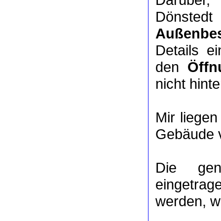
Dönstedt
Außenbes
Details e
den
Öffn
nicht hinte
Mir liege
Gebäude v
Die ge
eingetrag
werden, we