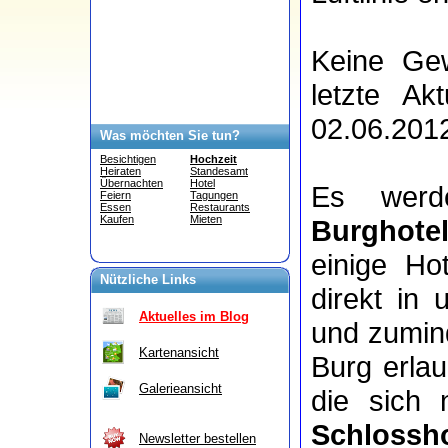
Keine Gew
letzte Ak
02.06.2012
Was möchten Sie tun?
Besichtigen
Hochzeit
Heiraten
Standesamt
Übernachten
Hotel
Es wer
Feiern
Tagungen
Essen
Restaurants
Kaufen
Mieten
Burghote
einige Ho
Nützliche Links
direkt in
Aktuelles im Blog
und zumind
Kartenansicht
Burg erla
Galerieansicht
die sich
Schlossho
Newsletter bestellen