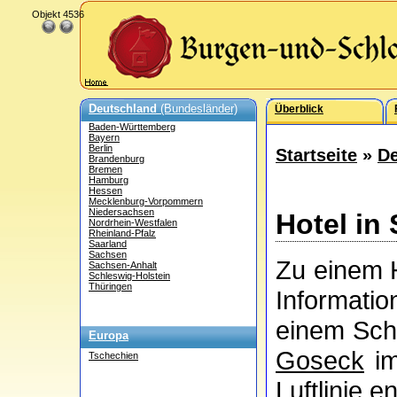
Objekt 4536
Deutschland
(Bundesländer)
Überblick
Baden-Württemberg
Bayern
Berlin
Startseite
»
De
Brandenburg
Bremen
Hamburg
Hessen
Mecklenburg-Vorpommern
Niedersachsen
Hotel in
Nordrhein-Westfalen
Rheinland-Pfalz
Saarland
Sachsen
Zu einem H
Sachsen-Anhalt
Schleswig-Holstein
Thüringen
Informati
einem Schl
Europa
Goseck
im
Tschechien
Luftlinie en