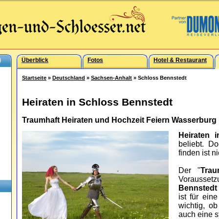
)
Überblick
Fotos
Hotel & Restaurant
Startseite
»
Deutschland
»
Sachsen-Anhalt
» Schloss Bennstedt
Heiraten in Schloss Bennstedt
Traumhaft Heiraten und Hochzeit Feiern Wasserburg
Heiraten 
beliebt. 
finden ist n
Der "
Trau
Vorauss
Bennstedt
ist für ein
wichtig, o
auch eine s