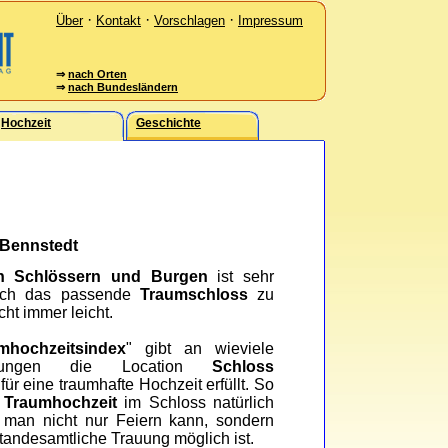
·
·
·
Über
Kontakt
Vorschlagen
Impressum
⇒
nach Orten
⇒
nach Bundesländern
Hochzeit
Geschichte
 Bennstedt
in Schlössern und Burgen
ist sehr
Doch das passende
Traumschloss
zu
icht immer leicht.
mhochzeitsindex
" gibt an wieviele
etzungen die Location
Schloss
für eine traumhafte Hochzeit erfüllt. So
e
Traumhochzeit
im Schloss natürlich
b man nicht nur Feiern kann, sondern
tandesamtliche Trauung möglich ist.