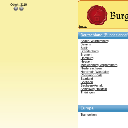
Objekt 3119
Deutschland
(Bundesländer
Baden-Württemberg
Bayern
Berlin
Brandenburg
Bremen
Hamburg
Hessen
Mecklenburg-Vorpommern
Niedersachsen
Nordrhein-Westfalen
Rheinland-Pfalz
Saarland
Sachsen
Sachsen-Anhalt
Schleswig-Holstein
Thüringen
Europa
Tschechien