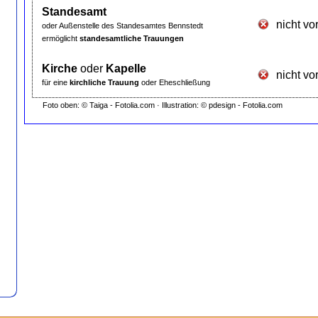
Standesamt
nicht v
oder Außenstelle des Standesamtes Bennstedt
ermöglicht
standesamtliche Trauungen
Kirche
oder
Kapelle
nicht v
für eine
kirchliche Trauung
oder Eheschließung
Foto oben: © Taiga - Fotolia.com · Illustration: © pdesign - Fotolia.com