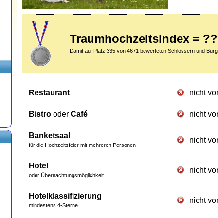
Traumhochzeitsindex = ?
Damit auf Platz 335 von 4671 bewerteten Schlössern und Burg
Restaurant
nicht v
Bistro
oder
Café
nicht v
Banketsaal
nicht v
für die Hochzeitsfeier mit mehreren Personen
Hotel
nicht v
oder Übernachtungsmöglichkeit
Hotelklassifizierung
nicht v
mindestens 4-Sterne