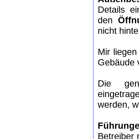
Details e
den
Öffn
nicht hinte
Mir liege
Gebäude v
Die ge
eingetrag
werden, we
Führung
Betreiber 