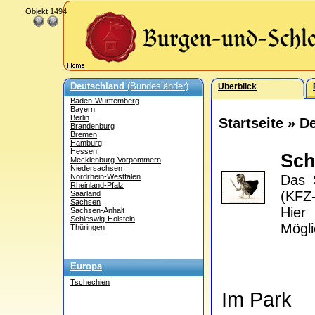
Objekt 1494
Deutschland
(Bundesländer)
Überblick
Baden-Württemberg
Bayern
Berlin
Startseite
»
De
Brandenburg
Bremen
Hamburg
Hessen
Sch
Mecklenburg-Vorpommern
Niedersachsen
Nordrhein-Westfalen
Das S
Rheinland-Pfalz
(KFZ-
Saarland
Sachsen
Hier
Sachsen-Anhalt
Schleswig-Holstein
Mögli
Thüringen
Europa
Tschechien
Im Park