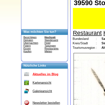
39590 Sto
Restaurant
Was möchten Sie tun?
Besichtigen
Hochzeit
Bundesland
:
Sa
Heiraten
Standesamt
Kreis/Stadt
:
St
Übernachten
Hotel
Feiern
Tagungen
Tourismusregion
:
Al
Essen
Restaurants
Kaufen
Mieten
Nützliche Links
Aktuelles im Blog
Kartenansicht
Galerieansicht
Newsletter bestellen