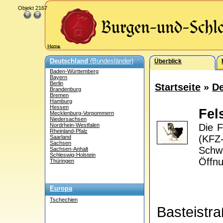
Objekt 2167
Deutschland
(Bundesländer)
Überblick
Baden-Württemberg
Bayern
Berlin
Startseite
»
De
Brandenburg
Bremen
Hamburg
Hessen
Fel
Mecklenburg-Vorpommern
Niedersachsen
Nordrhein-Westfalen
Die F
Rheinland-Pfalz
(KFZ-
Saarland
Sachsen
Schw
Sachsen-Anhalt
Schleswig-Holstein
Öffnu
Thüringen
Europa
Tschechien
Basteistr