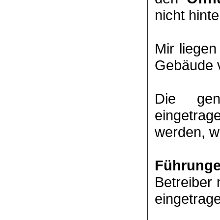
nicht hinte
Mir liege
Gebäude v
Die ge
eingetrag
werden, we
Führung
Betreiber 
eingetrag