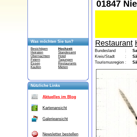
01847 Ni
Restaurant
Was möchten Sie tun?
Besichtigen
Hochzeit
Bundesland
:
S
Heiraten
Standesamt
Kreis/Stadt
:
Sä
Übernachten
Hotel
Feiern
Tagungen
Tourismusregion
:
Sä
Essen
Restaurants
Kaufen
Mieten
Nützliche Links
Aktuelles im Blog
Kartenansicht
Galerieansicht
Newsletter bestellen