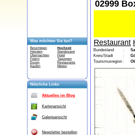
02999 Box
Restaurant
Was möchten Sie tun?
Besichtigen
Hochzeit
Bundesland
:
S
Heiraten
Standesamt
Kreis/Stadt
:
Gö
Übernachten
Hotel
Feiern
Tagungen
Tourismusregion
:
Ob
Essen
Restaurants
Kaufen
Mieten
Nützliche Links
Aktuelles im Blog
Kartenansicht
Galerieansicht
Newsletter bestellen