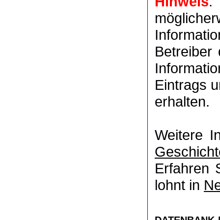
Hinweis
:
möglich
Informat
Betreiber
Informati
Eintrags u
erhalten.
Weitere I
Geschicht
Erfahren 
lohnt in
Ne
DATENBANK-NR