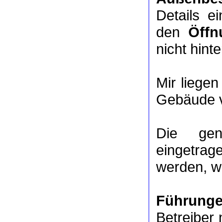
Details e
den
Öffn
nicht hinte
Mir liege
Gebäude v
Die ge
eingetrag
werden, we
Führung
Betreiber 