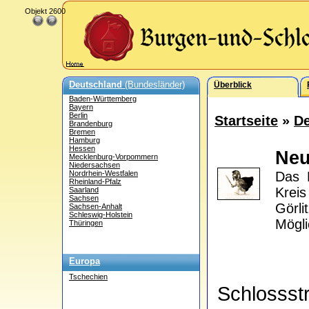
Objekt 2600
Deutschland
(Bundesländer)
Überblick
Baden-Württemberg
Bayern
Berlin
Startseite
»
De
Brandenburg
Bremen
Hamburg
Hessen
Neu
Mecklenburg-Vorpommern
Niedersachsen
Nordrhein-Westfalen
Das 
Rheinland-Pfalz
Krei
Saarland
Sachsen
Görli
Sachsen-Anhalt
Schleswig-Holstein
Mögli
Thüringen
Europa
Tschechien
Schlosss