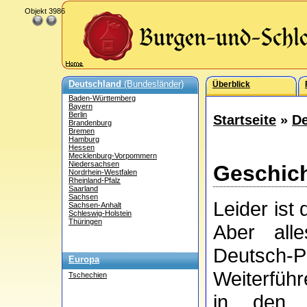
Objekt 3986
Deutschland
(Bundesländer)
Überblick
Baden-Württemberg
Bayern
Berlin
Startseite
»
De
Brandenburg
Bremen
Hamburg
Hessen
Mecklenburg-Vorpommern
Niedersachsen
Geschich
Nordrhein-Westfalen
Rheinland-Pfalz
Saarland
Sachsen
Leider ist 
Sachsen-Anhalt
Schleswig-Holstein
Thüringen
Aber all
Deutsch-P
Europa
Weiterführ
Tschechien
in de