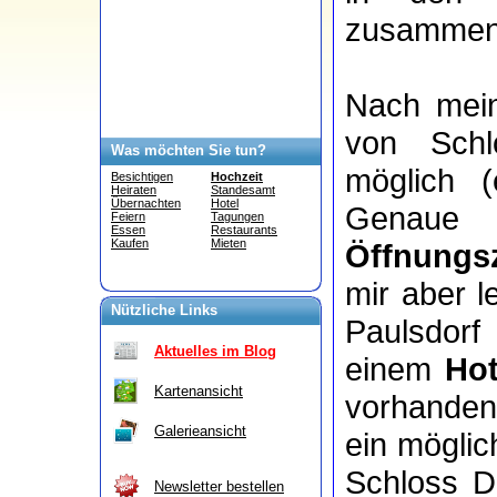
zusammeng
Nach mein
von Schl
Was möchten Sie tun?
möglich (
Besichtigen
Hochzeit
Heiraten
Standesamt
Übernachten
Hotel
Genaue 
Feiern
Tagungen
Essen
Restaurants
Kaufen
Mieten
Öffnungs
mir aber l
Nützliche Links
Paulsdorf
Aktuelles im Blog
einem
Hot
Kartenansicht
vorhanden
Galerieansicht
ein mögli
Schloss De
Newsletter bestellen