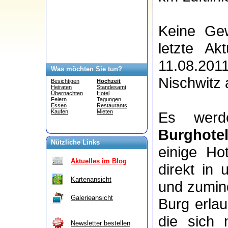
Keine Gew
letzte Ak
11.08.20
Was möchten Sie tun?
Nischwitz 
Besichtigen
Hochzeit
Heiraten
Standesamt
Übernachten
Hotel
Feiern
Tagungen
Essen
Restaurants
Kaufen
Mieten
Es wer
Burghote
Nützliche Links
einige Ho
Aktuelles im Blog
direkt in
Kartenansicht
und zumind
Galerieansicht
Burg erla
die sich
Newsletter bestellen