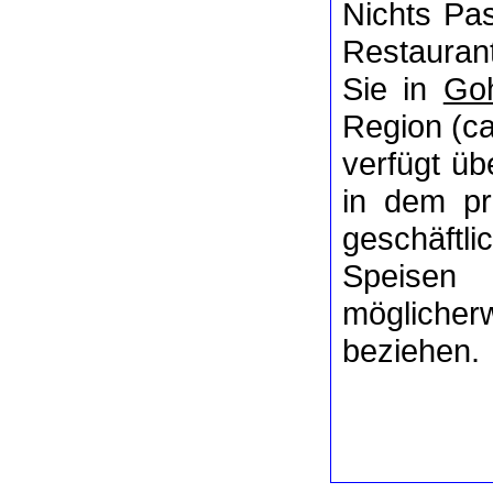
Nichts P
Restaurant
Sie in
Goh
Region (ca
verfügt üb
in dem pr
geschäftl
Speisen
mögliche
beziehen.