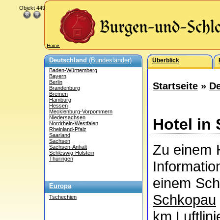
Objekt 449
Deutschland
(Bundesländer)
Überblick
Baden-Württemberg
Bayern
Berlin
Startseite
»
De
Brandenburg
Bremen
Hamburg
Hessen
Mecklenburg-Vorpommern
Niedersachsen
Hotel in
Nordrhein-Westfalen
Rheinland-Pfalz
Saarland
Sachsen
Zu einem H
Sachsen-Anhalt
Schleswig-Holstein
Thüringen
Informati
einem Schl
Europa
Schkopau
Tschechien
km Luftlini