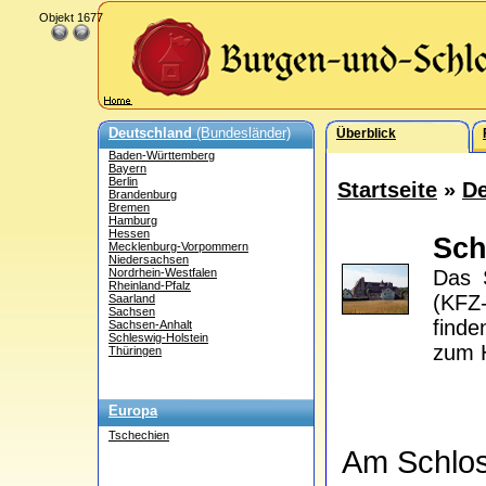
Objekt 1677
Deutschland
(Bundesländer)
Überblick
Baden-Württemberg
Bayern
Berlin
Startseite
»
De
Brandenburg
Bremen
Hamburg
Hessen
Sch
Mecklenburg-Vorpommern
Niedersachsen
Nordrhein-Westfalen
Das S
Rheinland-Pfalz
(KFZ-
Saarland
Sachsen
find
Sachsen-Anhalt
Schleswig-Holstein
zum H
Thüringen
Europa
Tschechien
Am Schlo