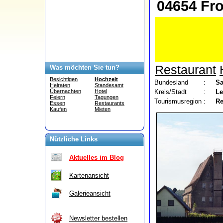
04654 Fro
Restaurant
Was möchten Sie tun?
Besichtigen
Hochzeit
Bundesland
:
S
Heiraten
Standesamt
Kreis/Stadt
:
Le
Übernachten
Hotel
Feiern
Tagungen
Tourismusregion
:
Re
Essen
Restaurants
Kaufen
Mieten
Nützliche Links
Aktuelles im Blog
Kartenansicht
Galerieansicht
Newsletter bestellen