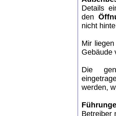
Details e
den
Öffn
nicht hinte
Mir liege
Gebäude v
Die ge
eingetrag
werden, we
Führung
Betreiber 