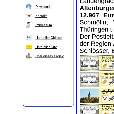
Längengra
Altenburge
Downloads
12.967 Ei
Kontakt
Schmölln, 
Impressum
Thüringen u
Der Postlei
Liste aller Objekte
der Region 
Liste aller Orte
Schlösser, 
Über dieses Projekt
Schloss P
04639 Pon
Herrenha
04639 Gö
Burg Post
04626 Pos
Rittergut 
04600 Alt