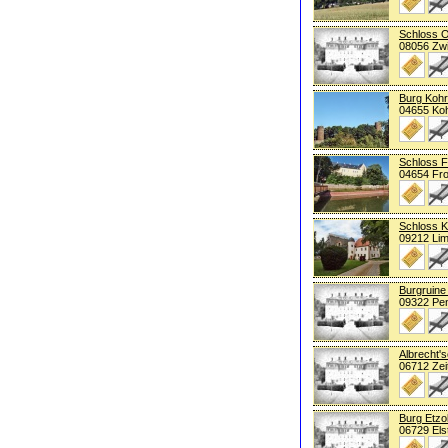
Schloss O
08056 Zw
Burg Koh
04655 Koh
Schloss F
04654 Fr
Schloss 
09212 Li
Burgruine
09322 Pe
Albrecht'
06712 Zei
Burg Etzo
06729 Els