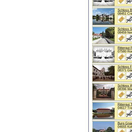
Schloss B
08451 Cr
Schloss 
08459 Neu
Rittergut 
07580 Ro
Schloss F
08371 Gl
Schloss 
08396 Wa
Rittergut
04617 Tr
Burg Gna
04655 Koh