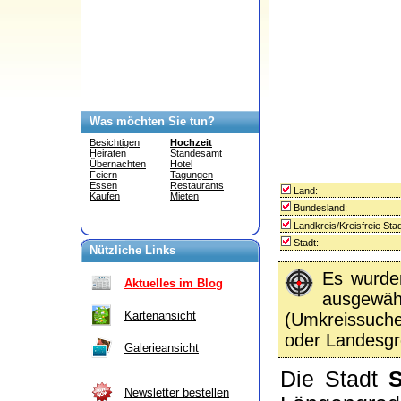
Was möchten Sie tun?
Besichtigen
Hochzeit
Heiraten
Standesamt
Übernachten
Hotel
Feiern
Tagungen
Essen
Restaurants
Land:
Kaufen
Mieten
Bundesland:
Landkreis/Kreisfreie Stad
Stadt:
Nützliche Links
Es wurd
Aktuelles im Blog
ausgewähl
Kartenansicht
(Umkreissuc
oder Landesgr
Galerieansicht
Die Stadt
S
Newsletter bestellen