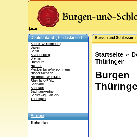
Deutschland
(Bundesländer)
Burgen und Schlösser i
Baden-Württemberg
Bayern
Berlin
Startseite
»
D
Brandenburg
Bremen
Thüringen
Hamburg
Hessen
Mecklenburg-Vorpommern
Burgen
Niedersachsen
Nordrhein-Westfalen
Rheinland-Pfalz
Thüring
Saarland
Sachsen
Sachsen-Anhalt
Schleswig-Holstein
Thüringen
Europa
Tschechien