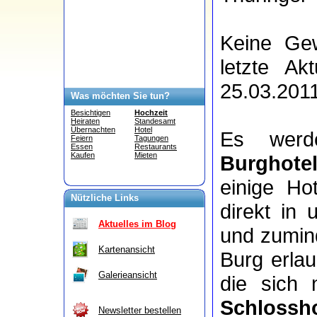
Keine Gew
letzte Ak
25.03.2011
Was möchten Sie tun?
Besichtigen
Hochzeit
Heiraten
Standesamt
Übernachten
Hotel
Es wer
Feiern
Tagungen
Essen
Restaurants
Kaufen
Mieten
Burghote
einige Ho
Nützliche Links
direkt in
Aktuelles im Blog
und zumind
Kartenansicht
Burg erla
Galerieansicht
die sich
Schlossho
Newsletter bestellen