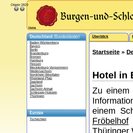
Objekt 2829
Deutschland
(Bundesländer)
Überblick
Baden-Württemberg
Bayern
Berlin
Startseite
»
De
Brandenburg
Bremen
Hamburg
Hessen
Mecklenburg-Vorpommern
Niedersachsen
Hotel in
Nordrhein-Westfalen
Rheinland-Pfalz
Saarland
Sachsen
Zu einem 
Sachsen-Anhalt
Schleswig-Holstein
Thüringen
Informati
einem Sch
Europa
Fröbelhof
Tschechien
Thüringer W