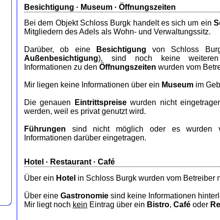
Besichtigung · Museum · Öffnungszeiten
Bei dem Objekt Schloss Burgk handelt es sich um ein
S
Mitgliedern des Adels als Wohn- und Verwaltungssitz.
Darüber, ob eine
Besichtigung
von Schloss Burgk
Außenbesichtigung
), sind noch keine weiteren 
Informationen zu den
Öffnungszeiten
wurden vom Betrei
Mir liegen keine Informationen über ein
Museum
im Geb
Die genauen
Eintrittspreise
wurden nicht eingetrage
werden, weil es privat genutzt wird.
Führungen
sind nicht möglich oder es wurden v
Informationen darüber eingetragen.
Hotel
·
Restaurant
· Café
Über ein
Hotel
in Schloss Burgk wurden vom Betreiber n
Über eine
Gastronomie
sind keine Informationen hinterl
Mir liegt noch
kein
Eintrag über ein
Bistro
,
Café
oder
Re