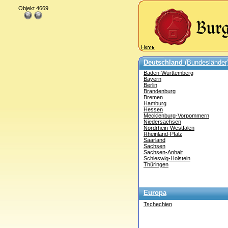
Objekt 4669
Deutschland
(Bundesländer
Baden-Württemberg
Bayern
Berlin
Brandenburg
Bremen
Hamburg
Hessen
Mecklenburg-Vorpommern
Niedersachsen
Nordrhein-Westfalen
Rheinland-Pfalz
Saarland
Sachsen
Sachsen-Anhalt
Schleswig-Holstein
Thüringen
Europa
Tschechien