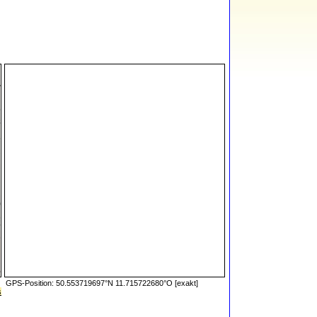
GPS-Position: 50.553719697°N 11.715722680°O [exakt]
s