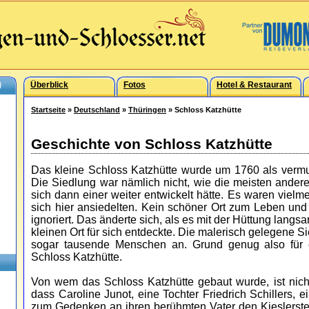
)
Überblick
Fotos
Hotel & Restaurant
Startseite
»
Deutschland
»
Thüringen
» Schloss Katzhütte
Geschichte von Schloss Katzhütte
Das kleine Schloss Katzhütte wurde um 1760 als vermut
Die Siedlung war nämlich nicht, wie die meisten ander
sich dann einer weiter entwickelt hätte. Es waren viel
sich hier ansiedelten. Kein schöner Ort zum Leben un
ignoriert. Das änderte sich, als es mit der Hüttung lan
kleinen Ort für sich entdeckte. Die malerisch gelegene S
sogar tausende Menschen an. Grund genug also für
Schloss Katzhütte.
Von wem das Schloss Katzhütte gebaut wurde, ist nicht
dass Caroline Junot, eine Tochter Friedrich Schillers, ei
zum Gedenken an ihren berühmten Vater den Kieslerstei