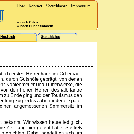
·
·
·
Über
Kontakt
Vorschlagen
Impressum
⇒
nach Orten
⇒
nach Bundesländern
Hochzeit
Geschichte
lich erstes Herrenhaus im Ort erbaut.
en, durch Gutshöfe geprägt, von denen
mehr Kohlenmeiler und Hüttenwerke, die
d von den hohen Herren deshalb lange
gsam zu Ende ging und der Tourismus den
iedlung zog jedes Jahr hunderte, später
 einen angemessenen Sommersitz im
 bekannt. Wir wissen heute lediglich,
ne Zeit lang hier gelebt hatte. Sie ließ
n errichten. Dabei handelt es sich um