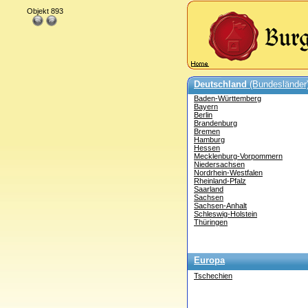
Objekt 893
Deutschland
(Bundesländer
Baden-Württemberg
Bayern
Berlin
Brandenburg
Bremen
Hamburg
Hessen
Mecklenburg-Vorpommern
Niedersachsen
Nordrhein-Westfalen
Rheinland-Pfalz
Saarland
Sachsen
Sachsen-Anhalt
Schleswig-Holstein
Thüringen
Europa
Tschechien