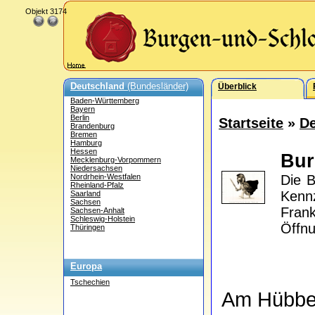
Objekt 3174
Deutschland
(Bundesländer)
Überblick
Baden-Württemberg
Bayern
Berlin
Startseite
»
De
Brandenburg
Bremen
Hamburg
Hessen
Bur
Mecklenburg-Vorpommern
Niedersachsen
Nordrhein-Westfalen
Die B
Rheinland-Pfalz
Kenn
Saarland
Sachsen
Fran
Sachsen-Anhalt
Schleswig-Holstein
Öffnu
Thüringen
Europa
Tschechien
Am Hübbe