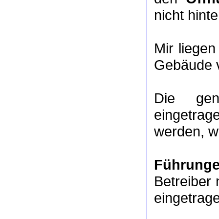
nicht hinte
Mir liege
Gebäude v
Die ge
eingetrag
werden, we
Führung
Betreiber 
eingetrag