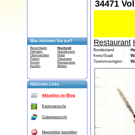
34471 Vo
Restaurant
Was möchten Sie tun?
Besichtigen
Hochzeit
Bundesland
:
He
Heiraten
Standesamt
Kreis/Stadt
:
Wa
Übernachten
Hotel
Feiern
Tagungen
Tourismusregion
:
Wa
Essen
Restaurants
Kaufen
Mieten
Nützliche Links
Aktuelles im Blog
Kartenansicht
Galerieansicht
Newsletter bestellen