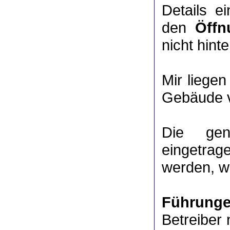
Details e
den
Öffn
nicht hinte
Mir liege
Gebäude v
Die ge
eingetrag
werden, we
Führung
Betreiber 