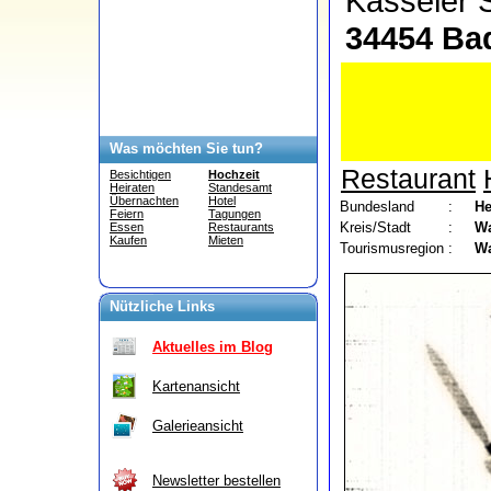
Kasseler
34454 Bad
Was möchten Sie tun?
Restaurant
Besichtigen
Hochzeit
Heiraten
Standesamt
Übernachten
Hotel
Bundesland
:
He
Feiern
Tagungen
Kreis/Stadt
:
Wa
Essen
Restaurants
Kaufen
Mieten
Tourismusregion
:
Wa
Nützliche Links
Aktuelles im Blog
Kartenansicht
Galerieansicht
Newsletter bestellen