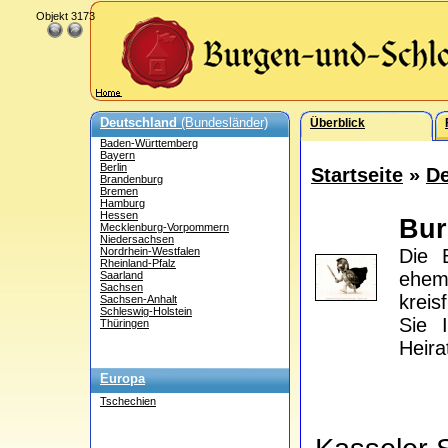
Objekt 3173
Deutschland
(Bundesländer)
Überblick
Baden-Württemberg
Bayern
Berlin
Startseite
»
De
Brandenburg
Bremen
Hamburg
Hessen
Bu
Mecklenburg-Vorpommern
Niedersachsen
Nordrhein-Westfalen
Die 
Rheinland-Pfalz
ehem
Saarland
Sachsen
kreis
Sachsen-Anhalt
Schleswig-Holstein
Sie 
Thüringen
Heira
Europa
Tschechien